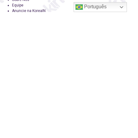
Equipe
Português
Anuncie na KoreaIN
Midia Kit
Trabalhe Conosco
Contato
KoreaIN
A KoreaIN é a primeira revista brasileira especialmente dedicada à cultura
coreana. Desde 2016 tem o objetivo de tornar-se uma fonte confiável de
informação, com um toque de diversão.