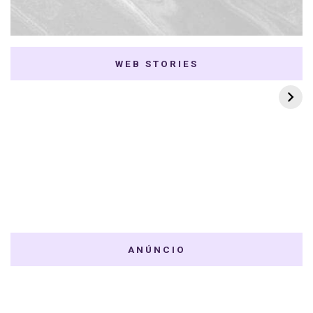
WEB STORIES
7 K-dramas Enemies
Thai Dramas com
to Lovers
First e Khaotung
ANÚNCIO