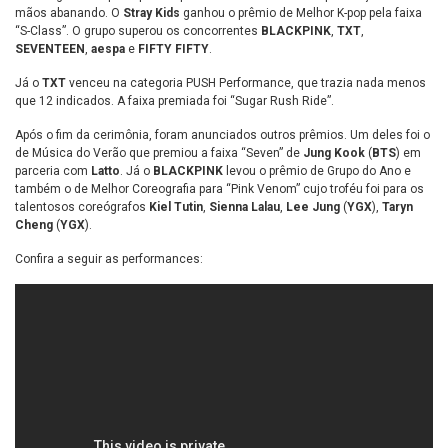
mãos abanando. O
Stray Kids
ganhou o prêmio de Melhor K-pop pela faixa
“S-Class”. O grupo superou os concorrentes
BLACKPINK
,
TXT
,
SEVENTEEN
,
aespa
e
FIFTY FIFTY
.
Já o
TXT
venceu na categoria PUSH Performance, que trazia nada menos
que 12 indicados. A faixa premiada foi “Sugar Rush Ride”.
Após o fim da cerimônia, foram anunciados outros prêmios. Um deles foi o
de Música do Verão que premiou a faixa “Seven” de
Jung Kook
(
BTS
) em
parceria com
Latto
. Já o
BLACKPINK
levou o prêmio de Grupo do Ano e
também o de Melhor Coreografia para “Pink Venom” cujo troféu foi para os
talentosos coreógrafos
Kiel Tutin
,
Sienna Lalau
,
Lee Jung
(
YGX
),
Taryn
Cheng
(
YGX
).
Confira a seguir as performances: