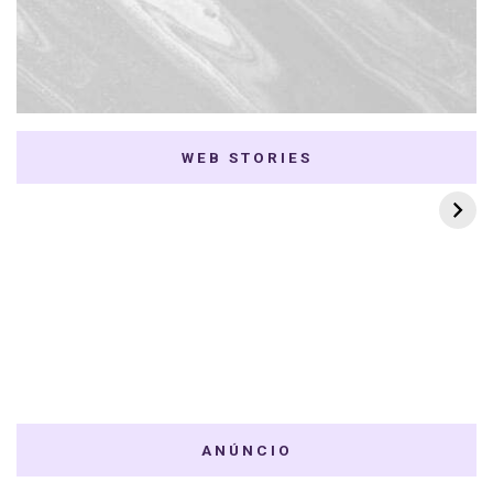
WEB STORIES
7 K-dramas Enemies
Thai Dramas com
to Lovers
First e Khaotung
ANÚNCIO