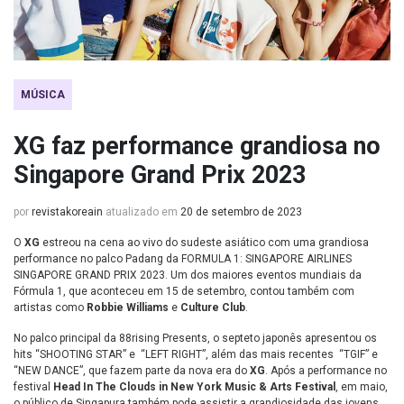
MÚSICA
XG faz performance grandiosa no
Singapore Grand Prix 2023
por
revistakoreain
atualizado em
20 de setembro de 2023
O
XG
estreou na cena ao vivo do sudeste asiático com uma grandiosa
performance no palco Padang da FORMULA 1: SINGAPORE AIRLINES
SINGAPORE GRAND PRIX 2023. Um dos maiores eventos mundiais da
Fórmula 1, que aconteceu em 15 de setembro, contou também com
artistas como
Robbie Williams
e
Culture Club
.
No palco principal da 88rising Presents, o septeto japonês apresentou os
hits “SHOOTING STAR” e “LEFT RIGHT”, além das mais recentes “TGIF” e
“NEW DANCE”, que fazem parte da nova era do
XG
. Após a performance no
festival
Head In The Clouds in New York Music & Arts Festival
, em maio,
o público de Singapura também pode assistir a grandiosidade das jovens