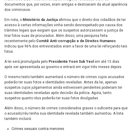
documentos que, por vezes, eram antigas e destoavam da atual aparência
dos criminosos.
Em nota, o
Ministério da Justiça
afirmou que o direito dos cidadãos de ter
acesso à certas informações vinha sendo desrespeitado por causa dos
trâmites legais que exigiam que os suspeitos autorizassem a justiça de
tirar fotos suas de procurados. Além disso, uma pesquisa feita
recentemente pelo
Comitê Anti-corrupção e de Direitos Humanos
indicou que 96% dos entrevistados eram a favor de uma lei reforçando tais
fotos.
A lei será promulgada pelo
Presidente Yoon Suk Yeol
em até 15 dias
após ser apresentada ao governo e entrará em vigor três meses depois.
O mesmo texto também aumentará o número de crimes cujos acusados
poderão ter suas fotos e identidades reveladas. Antes da lei, apenas
suspeitos cujos julgamentos ainda estivessem pendentes poderiam ter
suas identidades reveladas após decisão da polícia. Agora, tanto
suspeitos quanto réus poderão ter suas fotos divulgadas.
Além disso, o número de crimes considerados graves o suficente para que
o acusado/réu tenha sua identidade revelada também aumentou. A lista
também incluirá:
Crimes sexuais contra menores