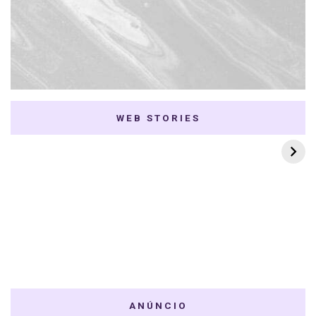
WEB STORIES
7 K-dramas Enemies
Thai Dramas com
to Lovers
First e Khaotung
ANÚNCIO