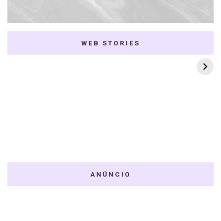
WEB STORIES
7 K-dramas Enemies
Thai Dramas com
to Lovers
First e Khaotung
ANÚNCIO