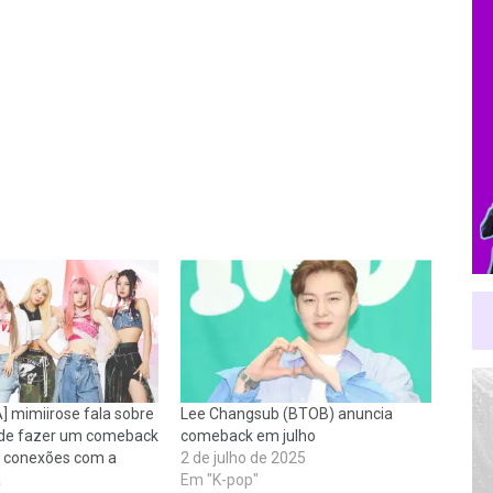
 mimiirose fala sobre
Lee Changsub (BTOB) anuncia
de fazer um comeback
comeback em julho
s conexões com a
2 de julho de 2025
a
Em "K-pop"