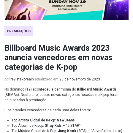
PREMIAÇÕES
Billboard Music Awards 2023
anuncia vencedores em novas
categorias de K-pop
por
revistakoreain
atualizado em
20 de novembro de 2023
No domingo (19) aconteceu a cerimônia do
Billboard Music Awards
(BBMAs). Neste ano, quatro novas categorias focadas no K-pop foram
adicionadas à premiação.
E os grandes vencedores de cada uma delas foram:
Top Artista Global de K-Pop:
NewJeans
Top Álbum de K-pop:
Stray Kids
– “5-STAR”
Top Música Global de K-Pop:
Jung Kook
(
BTS
) – “Seven” (feat.Latto)