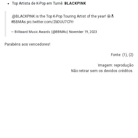
Top Artista de K-Pop em Turnê:
BLACKPINK
.
@BLACKPINK
is the Top K-Pop Touring Artist of the year! 🤩🔝
#BBMAs
pic.twitter.com/2bDUU7ClYr
— Billboard Music Awards (@BBMAs)
November 19, 2023
Parabéns aos vencedores!
Fonte: (
1
), (
2
)
Imagem: reprodução
Não retirar sem os devidos créditos.