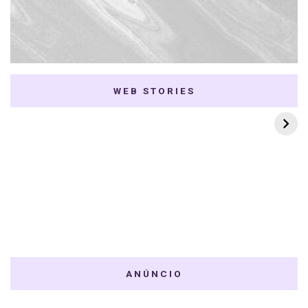
WEB STORIES
7 K-dramas Enemies
Thai Dramas com
to Lovers
First e Khaotung
ANÚNCIO