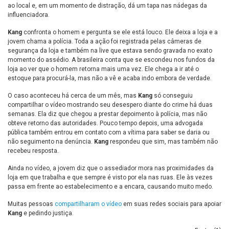
ao local e, em um momento de distração, dá um tapa nas nádegas da
influenciadora.
Kang
confronta o homem e pergunta se ele está louco. Ele deixa a loja e a
jovem chama a polícia. Toda a ação foi registrada pelas câmeras de
segurança da loja e também na live que estava sendo gravada no exato
momento do assédio. A brasileira conta que se escondeu nos fundos da
loja ao ver que o homem retorna mais uma vez. Ele chega a ir até o
estoque para procurá-la, mas não a vê e acaba indo embora de verdade.
O caso aconteceu há cerca de um mês, mas
Kang
só conseguiu
compartilhar o vídeo mostrando seu desespero diante do crime há duas
semanas. Ela diz que chegou a prestar depoimento à polícia, mas não
obteve retorno das autoridades. Pouco tempo depois, uma advogada
pública também entrou em contato com a vítima para saber se daria ou
não seguimento na denúncia.
Kang
respondeu que sim, mas também não
recebeu resposta.
Ainda no vídeo, a jovem diz que o assediador mora nas proximidades da
loja em que trabalha e que sempre é visto por ela nas ruas. Ele às vezes
passa em frente ao estabelecimento e a encara, causando muito medo.
Muitas pessoas
compartilharam o vídeo
em suas redes sociais para apoiar
Kang
e pedindo justiça.