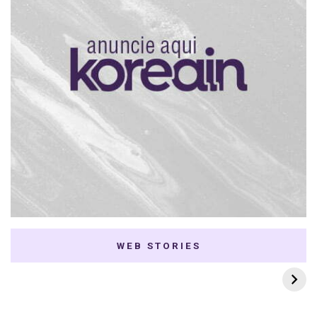
WEB STORIES
7 K-dramas Enemies
Thai Dramas com
to Lovers
First e Khaotung