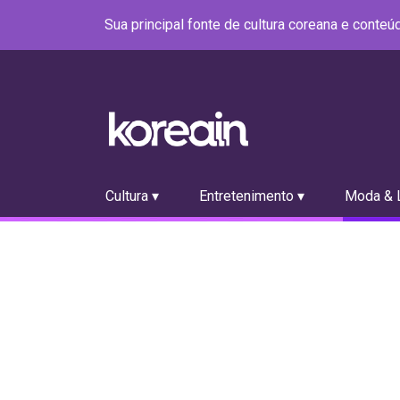
Sua principal fonte de cultura coreana e conte
Cultura ▾
Entretenimento ▾
Moda & L