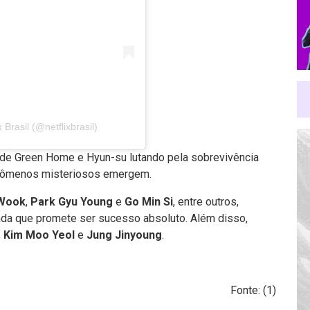
Brasil (@netflixbrasil)
de Green Home e Hyun-su lutando pela sobrevivência
enômenos misteriosos emergem.
 Wook
,
Park Gyu Young
e
Go Min Si
, entre outros,
ada que promete ser sucesso absoluto. Além disso,
,
Kim Moo Yeol
e
Jung Jinyoung
.
Fonte: (
1
)