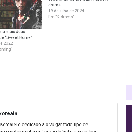
drama
19 de julho de 2024
Em "K-drama"
irma mais duas
de “Sweet Home”
de 2022
aming"
koreain
 KoreaIN é dedicado a divulgar todo tipo de
ão e noticia sobre a Coreia do Sul e sua cultura.