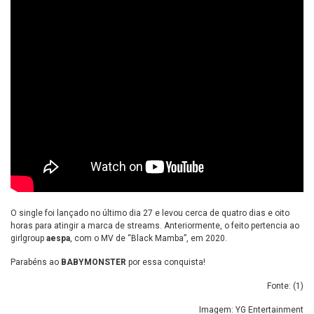
O single foi lançado no último dia 27 e levou cerca de quatro dias e oito
horas para atingir a marca de streams. Anteriormente, o feito pertencia ao
girlgroup
aespa
, com o MV de “Black Mamba”, em 2020.
Parabéns ao
BABYMONSTER
por essa conquista!
Fonte: (
1
)
Imagem: YG Entertainment