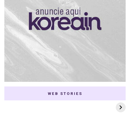
WEB STORIES
7 K-dramas Enemies
Thai Dramas com
to Lovers
First e Khaotung