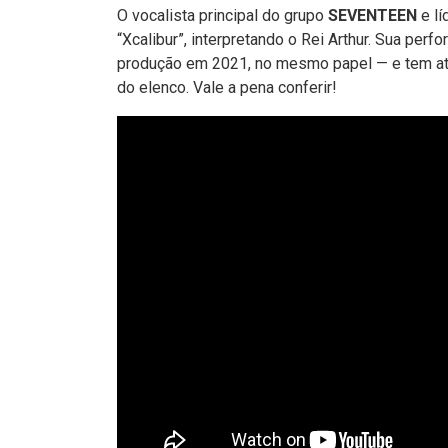
O vocalista principal do grupo
SEVENTEEN
e lí
“Xcalibur”, interpretando o Rei Arthur. Sua per
produção em 2021, no mesmo papel — e tem at
do elenco. Vale a pena conferir!