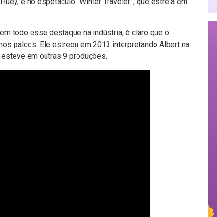
uey, e no espetáculo “Winter Traveler”, que estreia em
 tem todo esse destaque na indústria, é claro que o
nos palcos. Ele estreou em 2013 interpretando Albert na
 esteve em outras 9 produções.