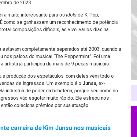
embro de 2023
eira muito interessante para os
idols
de K-Pop,
al. É como se ganhassem um reconhecimento de potência
pretar composições difíceis, ao vivo, vários dias na
s estavam completamente separados até 2003, quando a
ou nos palcos do musical “The Peppermint”. Foi uma
artista já participou de mais de 9 peças musicais.
a a produção dos espetáculos: com deles vêm todo o
 vendas de ingressos. Um exemplo é o
Junsu
, ex-
ela indústria de poder da bilheteria, porque seu nome no
ngressos vão esgotar muito rápido. Ele estreou nos
 então coleciona prêmios por sua atuação.
ente carreira de Kim Junsu nos musicais