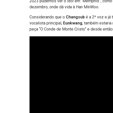
2023 pudemos ver o
idol
em “Memphis”, como H
dezembro, onde dá vida à Han MinWoo.
Considerando que o
Changsub
é a 2º voz e já
vocalista principal,
Eunkwang
, também estaria 
peça “O Conde de Monte Cristo” e desde então