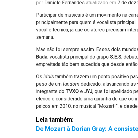
por
Daniele Fernandes
atualizado em
7 de dez
Participar de musicais é um movimento na carr
principalmente para quem é vocalista princip
vocal e técnica, já que os atores precisam inter
semana.
Mas não foi sempre assim. Esses dois mundo
Bada
, vocalista principal do grupo
S.E.S
, debut
empreitada tão bem sucedida que desde então a 
Os
idols
também trazem um ponto positivo par
peso de um
fandom
dedicado, alavancando as
integrante do
TVXQ
e
JYJ
, que foi apelidado p
elenco é considerado uma garantia de que os i
palcos em 2010, no musical “Mozart!”, e desde
Leia também:
De Mozart à Dorian Gray: A consist