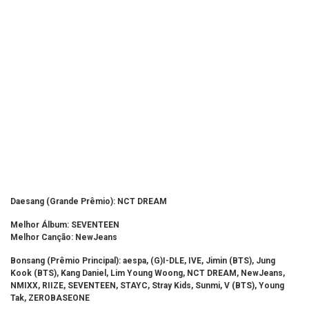
Daesang (Grande Prêmio): NCT DREAM
Melhor Álbum:
SEVENTEEN
Melhor Canção: NewJeans
Bonsang (Prêmio Principal): aespa, (G)I-DLE, IVE, Jimin (BTS), Jung
Kook (BTS), Kang Daniel, Lim Young Woong, NCT DREAM, NewJeans,
NMIXX, RIIZE, SEVENTEEN, STAYC, Stray Kids, Sunmi, V (BTS), Young
Tak, ZEROBASEONE