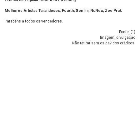
Prêmio de Popularidade: Kim Ho Joong
Melhores Artistas Tailandeses: Fourth, Gemini, NuNew, Zee Pruk
Parabéns a todos os vencedores.
Fonte: (
1
)
Imagem: divulgação
Não retirar sem os devidos créditos.