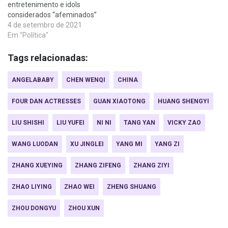
entretenimento e idols
considerados “afeminados”
4 de setembro de 2021
Em "Política"
Tags relacionadas:
ANGELABABY
CHEN WENQI
CHINA
FOUR DAN ACTRESSES
GUAN XIAOTONG
HUANG SHENGYI
LIU SHISHI
LIU YUFEI
NI NI
TANG YAN
VICKY ZAO
WANG LUODAN
XU JINGLEI
YANG MI
YANG ZI
ZHANG XUEYING
ZHANG ZIFENG
ZHANG ZIYI
ZHAO LIYING
ZHAO WEI
ZHENG SHUANG
ZHOU DONGYU
ZHOU XUN