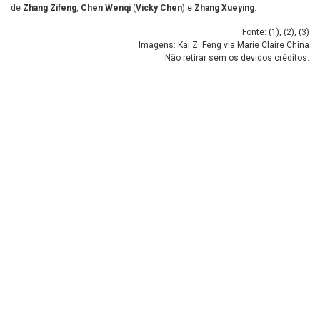
de
Zhang Zifeng
,
Chen Wenqi
(
Vicky Chen
) e
Zhang Xueying
.
Fonte: (
1
), (
2
), (
3
)
Imagens: Kai Z. Feng via Marie Claire China
Não retirar sem os devidos créditos.