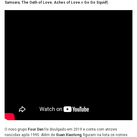
Samsara
,
The Oath of Love
,
Ashes of Love
e
Go Go Squid!
).
O novo grupo
Four Dan
foi divulgado em 2019 e conta com atrizes
nascidas após 1995. Além de
Guan Xiaotong
, figuram na lista os nomes