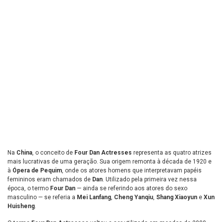
Na
China
, o conceito de
Four Dan Actresses
representa as quatro atrizes
mais lucrativas de uma geração. Sua origem remonta à década de 1920 e
à
Ópera de Pequim
, onde os atores homens que interpretavam papéis
femininos eram chamados de
Dan
. Utilizado pela primeira vez nessa
época, o termo
Four Dan
— ainda se referindo aos atores do sexo
masculino — se referia a
Mei Lanfang
,
Cheng Yanqiu
,
Shang Xiaoyun
e
Xun
Huisheng
.