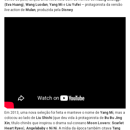
(
Eva Huang
),
Wang Luodan
,
Yang Mi
e
Liu Yufei
— protagonista da versão
live action
de
Mulan
, produzida pela
Disney
.
Em 2013, uma nova seleção foi feita e manteve o nome de
Yang Mi
, mas a
colocou ao lado de
Liu Shishi
(que deu vida à protagonista de
Bu Bu Jing
Xin
, título chinês que inspirou o drama sul-coreano
Moon Lovers: Scarlet
Heart Ryeo
),
Angelababy
e
Ni Ni
. A mídia da época também citava
Tang