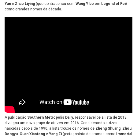
Yan
e
Zhao Liying
(que contracenou com
Wang Yibo
em
Legend of Fei
)
como grandes nomes da década.
A publicação
Southern Metropolis Daily
, responsável pela lista de 2013,
divulgou um novo grupo de atrizes em 2016. Considerando atrizes
nascidas depois de 1990, a lista trouxe os nomes de
Zheng Shuang
,
Zhou
Dongyu
,
Guan Xiaotong
e
Yang Zi
(protagonista de dramas como
Immortal