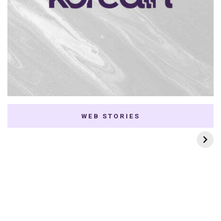
WEB STORIES
7 K-dramas Enemies
Thai Dramas com
to Lovers
First e Khaotung