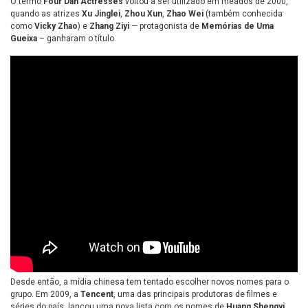
O termo
Four Dan Actresses
voltou a ser utilizado em meados de 2000,
quando as atrizes
Xu Jinglei
,
Zhou Xun
,
Zhao Wei
(também conhecida
como
Vicky Zhao
) e
Zhang Ziyi
— protagonista de
Memórias de Uma
Gueixa
–
ganharam o título.
Desde então, a mídia chinesa tem tentado escolher novos nomes para o
grupo. Em 2009, a
Tencent
, uma das principais produtoras de filmes e
séries do país, lançou uma nova lista com os nomes de
Huang Shengyi