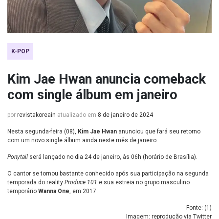
K-POP
Kim Jae Hwan anuncia comeback
com single álbum em janeiro
por
revistakoreain
atualizado em
8 de janeiro de 2024
Nesta segunda-feira (08),
Kim Jae Hwan
anunciou que fará seu retorno
com um novo single álbum ainda neste mês de janeiro.
Ponytail
será lançado no dia 24 de janeiro, às 06h (horário de Brasília).
O cantor se tornou bastante conhecido após sua participação na segunda
temporada do reality
Produce 101
e sua estreia no grupo masculino
temporário
Wanna One
, em 2017.
Fonte: (
1
)
Imagem: reprodução via Twitter