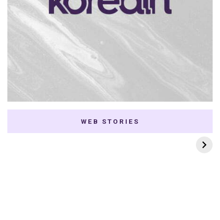
WEB STORIES
7 K-dramas Enemies
Thai Dramas com
to Lovers
First e Khaotung