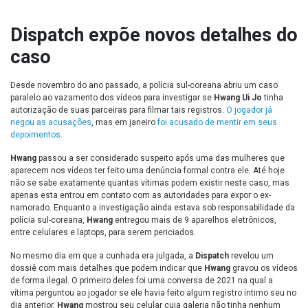
Dispatch expõe novos detalhes do
caso
Desde novembro do ano passado, a polícia sul-coreana abriu um caso
paralelo ao vazamento dos vídeos para investigar se
Hwang Ui Jo
tinha
autorização de suas parceiras para filmar tais registros.
O jogador já
negou as acusações
, mas em janeiro
foi acusado de mentir em seus
depoimentos
.
Hwang
passou a ser considerado suspeito após uma das mulheres que
aparecem nos vídeos ter feito uma denúncia formal contra ele. Até hoje
não se sabe exatamente quantas vítimas podem existir neste caso, mas
apenas esta entrou em contato com as autoridades para expor o ex-
namorado. Enquanto a investigação ainda estava sob responsabilidade da
polícia sul-coreana,
Hwang
entregou mais de 9 aparelhos eletrônicos,
entre celulares e laptops, para serem periciados.
No mesmo dia em que a cunhada era julgada, a
Dispatch
revelou um
dossiê com mais detalhes que podem indicar que
Hwang
gravou os vídeos
de forma ilegal. O primeiro deles foi uma conversa de 2021 na qual a
vítima perguntou ao jogador se ele havia feito algum registro íntimo seu no
dia anterior.
Hwang
mostrou seu celular cuja galeria não tinha nenhum