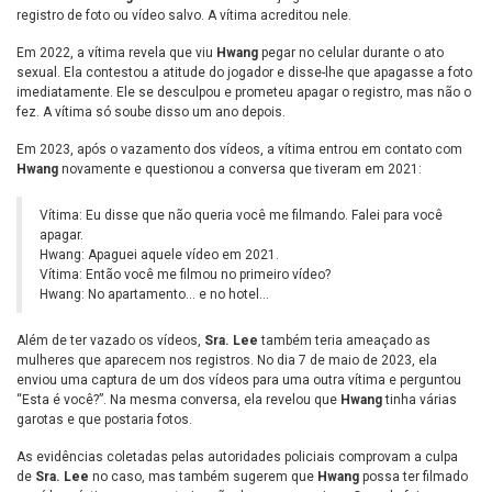
registro de foto ou vídeo salvo. A vítima acreditou nele.
Em 2022, a vítima revela que viu
Hwang
pegar no celular durante o ato
sexual. Ela contestou a atitude do jogador e disse-lhe que apagasse a foto
imediatamente. Ele se desculpou e prometeu apagar o registro, mas não o
fez. A vítima só soube disso um ano depois.
Em 2023, após o vazamento dos vídeos, a vítima entrou em contato com
Hwang
novamente e questionou a conversa que tiveram em 2021:
Vítima: Eu disse que não queria você me filmando. Falei para você
apagar.
Hwang: Apaguei aquele vídeo em 2021.
Vítima: Então você me filmou no primeiro vídeo?
Hwang: No apartamento… e no hotel…
Além de ter vazado os vídeos,
Sra. Lee
também teria ameaçado as
mulheres que aparecem nos registros. No dia 7 de maio de 2023, ela
enviou uma captura de um dos vídeos para uma outra vítima e perguntou
“Esta é você?”. Na mesma conversa, ela revelou que
Hwang
tinha várias
garotas e que postaria fotos.
As evidências coletadas pelas autoridades policiais comprovam a culpa
de
Sra. Lee
no caso, mas também sugerem que
Hwang
possa ter filmado