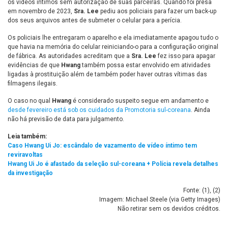
os vídeos íntimos sem autorização de suas parceiras. Quando foi presa
em novembro de 2023,
Sra. Lee
pediu aos policiais para fazer um back-up
dos seus arquivos antes de submeter o celular para a perícia.
Os policiais lhe entregaram o aparelho e ela imediatamente apagou tudo o
que havia na memória do celular reiniciando-o para a configuração original
de fábrica. As autoridades acreditam que a
Sra. Lee
fez isso para apagar
evidências de que
Hwang
também possa estar envolvido em atividades
ligadas à prostituição além de também poder haver outras vítimas das
filmagens ilegais.
O caso no qual
Hwang
é considerado suspeito segue em andamento e
desde fevereiro está sob os cuidados da Promotoria sul-coreana
. Ainda
não há previsão de data para julgamento.
Leia também:
Caso Hwang Ui Jo: escândalo de vazamento de vídeo íntimo tem
reviravoltas
Hwang Ui Jo é afastado da seleção sul-coreana + Polícia revela detalhes
da investigação
Fonte: (
1
), (
2
)
Imagem: Michael Steele (via Getty Images)
Não retirar sem os devidos créditos.