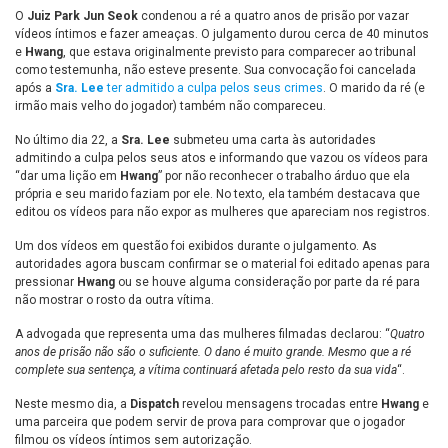
O
Juiz Park Jun Seok
condenou a ré a quatro anos de prisão por vazar
vídeos íntimos e fazer ameaças. O julgamento durou cerca de 40 minutos
e
Hwang
, que estava originalmente previsto para comparecer ao tribunal
como testemunha, não esteve presente. Sua convocação foi cancelada
após a
Sra. Lee
ter admitido a culpa pelos seus crimes
. O marido da ré (e
irmão mais velho do jogador) também não compareceu.
No último dia 22, a
Sra. Lee
submeteu uma carta às autoridades
admitindo a culpa pelos seus atos e informando que vazou os vídeos para
“dar uma lição em
Hwang
” por não reconhecer o trabalho árduo que ela
própria e seu marido faziam por ele. No texto, ela também destacava que
editou os vídeos para não expor as mulheres que apareciam nos registros.
Um dos vídeos em questão foi exibidos durante o julgamento. As
autoridades agora buscam confirmar se o material foi editado apenas para
pressionar
Hwang
ou se houve alguma consideração por parte da ré para
não mostrar o rosto da outra vítima.
A advogada que representa uma das mulheres filmadas declarou: “
Quatro
anos de prisão não são o suficiente. O dano é muito grande. Mesmo que a ré
complete sua sentença, a vítima continuará afetada pelo resto da sua vida
“.
Neste mesmo dia, a
Dispatch
revelou mensagens trocadas entre
Hwang
e
uma parceira que podem servir de prova para comprovar que o jogador
filmou os vídeos íntimos sem autorização.