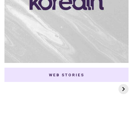
WEB STORIES
7 K-dramas Enemies
Thai Dramas com
to Lovers
First e Khaotung