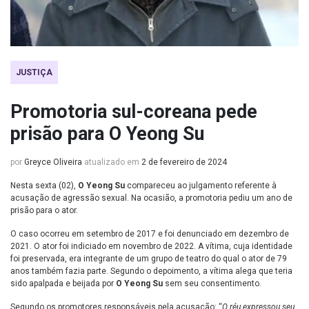
JUSTIÇA
Promotoria sul-coreana pede
prisão para O Yeong Su
por
Greyce Oliveira
atualizado em
2 de fevereiro de 2024
Nesta sexta (02),
O Yeong Su
compareceu ao julgamento referente à
acusação de agressão sexual. Na ocasião, a promotoria pediu um ano de
prisão para o ator.
O caso ocorreu em setembro de 2017 e foi denunciado em dezembro de
2021. O ator foi indiciado em novembro de 2022. A vítima, cuja identidade
foi preservada, era integrante de um grupo de teatro do qual o ator de 79
anos também fazia parte. Segundo o depoimento, a vítima alega que teria
sido apalpada e beijada por
O Yeong Su
sem seu consentimento.
Segundo os promotores responsáveis pela acusação: “
O réu expressou seu