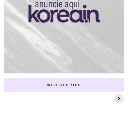
WEB STORIES
7 K-dramas Enemies
Thai Dramas com
to Lovers
First e Khaotung