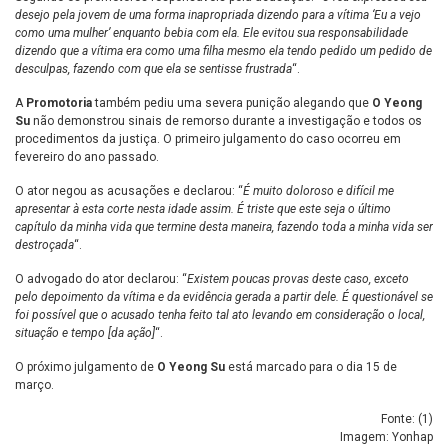
desejo pela jovem de uma forma inapropriada dizendo para a vítima ‘Eu a vejo
como uma mulher’ enquanto bebia com ela. Ele evitou sua responsabilidade
dizendo que a vítima era como uma filha mesmo ela tendo pedido um pedido de
desculpas, fazendo com que ela se sentisse frustrada
“.
A
Promotoria
também pediu uma severa punição alegando que
O Yeong
Su
não demonstrou sinais de remorso durante a investigação e todos os
procedimentos da justiça. O primeiro julgamento do caso ocorreu em
fevereiro do ano passado.
O ator negou as acusações e declarou: “
É muito doloroso e difícil me
apresentar à esta corte nesta idade assim. É triste que este seja o último
capítulo da minha vida que termine desta maneira, fazendo toda a minha vida ser
destroçada
“.
O advogado do ator declarou: “
Existem poucas provas deste caso, exceto
pelo depoimento da vítima e da evidência gerada a partir dele. É questionável se
foi possível que o acusado tenha feito tal ato levando em consideração o local,
situação e tempo [da ação]
“.
O próximo julgamento de
O Yeong Su
está marcado para o dia 15 de
março.
Fonte: (
1
)
Imagem: Yonhap