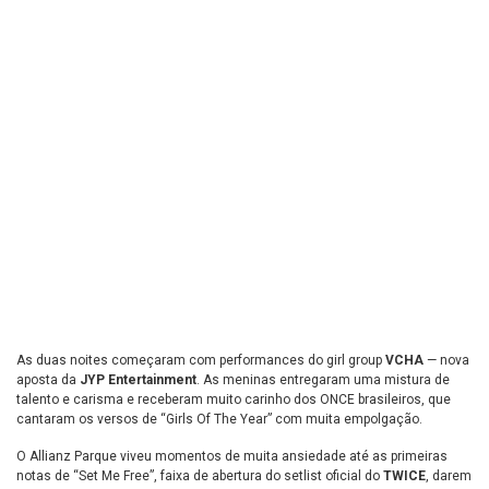
As duas noites começaram com performances do girl group
VCHA
— nova
aposta da
JYP Entertainment
. As meninas entregaram uma mistura de
talento e carisma e receberam muito carinho dos ONCE brasileiros, que
cantaram os versos de “Girls Of The Year” com muita empolgação.
O Allianz Parque viveu momentos de muita ansiedade até as primeiras
notas de “Set Me Free”, faixa de abertura do setlist oficial do
TWICE
, darem