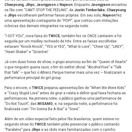
Chaeyoung
,
Jihyo
,
Jeongyeon
e
Nayeon
. Enquanto
Jeongyeon
encantou
os fãs com “CAN’T STOP THE FEELING”, de
Justin Timberlake
,
Chaeyoung
e
Jihyo
escolheram performar faixas próprias. Em seu solo,
Nayeon
fez
uma apresentação contagiante de “POP!”, que contou com imitações
icônicas das demais integrantes na segunda noite.
“I GOT YOU”, nova faixa do
TWICE
, também fez os ONCE cantarem e foi
seguida por um medley recheado de hits. Entre as faixas escolhidas
estavam “Knock Knock”, “YES or YES”, “What Is Love”, “Cheer Up”, “LIKEY”,
“Heart Shaker” e “Scientist’.
Já com duas horas de show, o grupo anunciou ao fim de “Queen of Hearts”
o que ninguém queria ouvir, o fim do setlist oficial. “Alcohol-Free” e “Talk
that Talk” — que fez o Allianz Parque tremer mais uma vez — finalizaram a
performance principal do girl group.
Para o encore, o
TWICE
preparou apresentações de “When We Were Kids”
e “Crazy Stupid Love” antes de girar a roleta e definir qual faixa fecharia as
performances. Na primeira noite, o público ganhou uma performance de
“Do Not Touch”, das
MISAMO
, e, na segunda noite, a performance foi
finalizada com “I’m Gonna Be A Star” e “Gone”.
Além de um vídeo especial feito pelos fãs brasileiros, quem esteve no
segundo show do
TWICE
também pôde presenciar o público cantando
“Parabéns” para
Jihyo
e as idols mais familiarizadas com o carinho