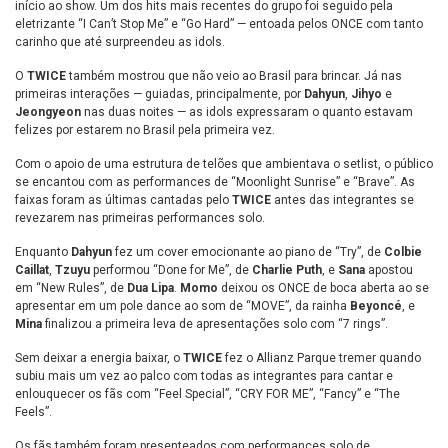
início ao show. Um dos hits mais recentes do grupo foi seguido pela
eletrizante “I Can’t Stop Me” e “Go Hard” — entoada pelos ONCE com tanto
carinho que até surpreendeu as idols.
O
TWICE
também mostrou que não veio ao Brasil para brincar. Já nas
primeiras interações — guiadas, principalmente, por
Dahyun
,
Jihyo
e
Jeongyeon
nas duas noites — as idols expressaram o quanto estavam
felizes por estarem no Brasil pela primeira vez.
Com o apoio de uma estrutura de telões que ambientava o setlist, o público
se encantou com as performances de “Moonlight Sunrise” e “Brave”. As
faixas foram as últimas cantadas pelo
TWICE
antes das integrantes se
revezarem nas primeiras performances solo.
Enquanto
Dahyun
fez um cover emocionante ao piano de “Try”, de
Colbie
Caillat
,
Tzuyu
performou “Done for Me”, de
Charlie Puth
, e
Sana
apostou
em “New Rules”, de
Dua Lipa
.
Momo
deixou os ONCE de boca aberta ao se
apresentar em um pole dance ao som de “MOVE”, da rainha
Beyoncé
, e
Mina
finalizou a primeira leva de apresentações solo com “7 rings”.
Sem deixar a energia baixar, o
TWICE
fez o Allianz Parque tremer quando
subiu mais um vez ao palco com todas as integrantes para cantar e
enlouquecer os fãs com “Feel Special”, “CRY FOR ME”, “Fancy” e “The
Feels”.
Os fãs também foram presenteados com performances solo de