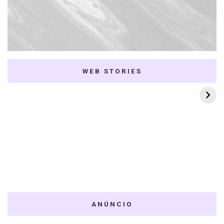
WEB STORIES
7 K-dramas Enemies
Thai Dramas com
to Lovers
First e Khaotung
ANÚNCIO