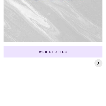
WEB STORIES
7 K-dramas Enemies
Thai Dramas com
to Lovers
First e Khaotung