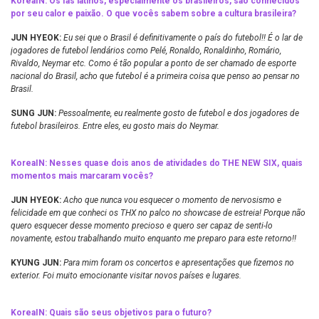
KoreaIN:
Os fãs latinos, especialmente os brasileiros, são conhecidos
por seu calor e paixão. O que vocês sabem sobre a cultura brasileira?
JUN HYEOK:
Eu sei que o Brasil é definitivamente o país do futebol!! É o lar de
jogadores de futebol lendários como Pelé, Ronaldo, Ronaldinho, Romário,
Rivaldo, Neymar etc. Como é tão popular a ponto de ser chamado de esporte
nacional do Brasil, acho que futebol é a primeira coisa que penso ao pensar no
Brasil.
SUNG JUN:
Pessoalmente, eu realmente gosto de futebol e dos jogadores de
futebol brasileiros. Entre eles, eu gosto mais do Neymar.
KoreaIN: Nesses quase dois anos de atividades do THE NEW SIX, quais
momentos mais marcaram vocês?
JUN HYEOK:
Acho que nunca vou esquecer o momento de nervosismo e
felicidade em que conheci os THX no palco no showcase de estreia! Porque não
quero esquecer desse momento precioso e quero ser capaz de senti-lo
novamente, estou trabalhando muito enquanto me preparo para este retorno!!
KYUNG JUN:
Para mim foram os concertos e apresentações
que fizemos
no
exterior. Foi muito emocionante visitar novos países e lugares.
KoreaIN:
Quais são seus objetivos para o futuro?