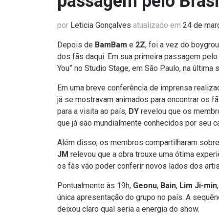
passagem pelo Brasi
por
Leticia Gonçalves
atualizado em
24 de mar
Depois de
BamBam
e
2Z
, foi a vez do boygro
dos fãs daqui. Em sua primeira passagem pelo 
You” no Studio Stage, em São Paulo, na última s
Em uma breve conferência de imprensa realiz
já se mostravam animados para encontrar os fã
para a visita ao país,
DY
revelou que os membro
que já são mundialmente conhecidos por seu ca
Além disso, os membros compartilharam sobre a
JM
relevou que a obra trouxe uma ótima experiê
os fãs vão poder conferir novos lados dos art
Pontualmente às 19h,
Geonu
,
Bain
,
Lim Ji-min
única apresentação do grupo no país. A sequênc
deixou claro qual seria a energia do show.