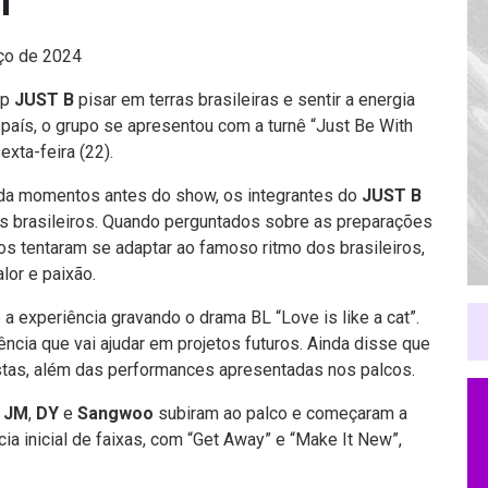
l
ço de 2024
up
JUST B
pisar em terras brasileiras e sentir a energia
país, o grupo se apresentou com a turnê “Just Be With
exta-feira (22).
ada momentos antes do show, os integrantes do
JUST B
s brasileiros. Quando perguntados sobre as preparações
s tentaram se adaptar ao famoso ritmo dos brasileiros,
lor e paixão.
 experiência gravando o drama BL “Love is like a cat”.
ncia que vai ajudar em projetos futuros. Ainda disse que
istas, além das performances apresentadas nos palcos.
,
JM
,
DY
e
Sangwoo
subiram ao palco e começaram a
ia inicial de faixas, com “Get Away” e “Make It New”,