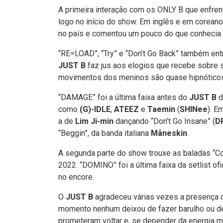
A primeira interação com os ONLY B que enfre
logo no início do show. Em inglês e em coreano
no país e comentou um pouco do que conhecia 
“RE=LOAD”, “Try” e “Don’t Go Back” também entr
JUST B
faz jus aos elogios que recebe sobre s
movimentos dos meninos são quase hipnóticos 
“DAMAGE” foi a última faixa antes do
JUST B
d
como
(G)-IDLE
,
ATEEZ
e
Taemin
(
SHINee
). E
a de
Lim Ji-min
dançando “Don’t Go Insane” (
D
“Beggin”, da banda italiana
Måneskin
.
A segunda parte do show trouxe as baladas “
2022. “DOMINO” foi a última faixa da setlist o
no encore.
O
JUST B
agradeceu várias vezes a presença 
momento nenhum deixou de fazer barulho ou 
prometeram voltar e, se depender da energia mo