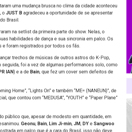
ntaram uma mudança brusca no clima da cidade aconteceu
, o
JUST B
agradeceu a oportunidade de se apresentar
do Brasil.
aram na setlist da primeira parte do show. Nelas, o
uas habilidades de dança e sua sincronia em palco. Os
e foram registrados por todos os fãs.
ançar trechos de músicas de outros astros do K-Pop,
m seguida, foi a vez de algumas performances solo, como
PR IAN
) e a de
Bain
, que fez um cover sem defeitos de
Coming Home”, “Lights On” e também “ME= (NANEUN)”, de
ficial, que contou com “MEDUSA”, “YOUTH” e “Paper Plane”
do público que, apesar de modesto em quantidade, em
desanimou.
Geonu
,
Bain
,
Lim Ji-min
,
JM
,
DY
e
Sangwoo
strada em palco que é a cara do Brasil, isso não deve