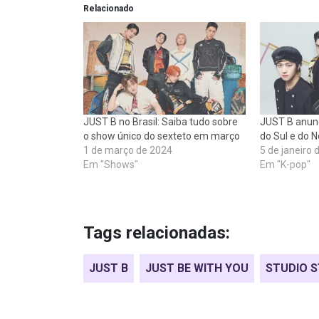
Relacionado
JUST B no Brasil: Saiba tudo sobre
JUST B anunc
o show único do sexteto em março
do Sul e do N
1 de março de 2024
5 de janeiro 
Em "Shows"
Em "K-pop"
Tags relacionadas:
JUST B
JUST BE WITH YOU
STUDIO 