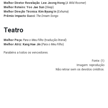
Melhor Diretor Revelação
:
Lee Jeong Hong
(
A Wild Roomer
)
Melhor Roteiro:
Yoo Jae Sun
(
Sleep
)
Melhor Direção Técnica:
Kim Byung In
(
Exhuma
)
Prêmio Impacto Gucci:
The Dream Songs
Teatro
Melhor Peça:
Para o Meu Filho
(tradução literal)
Melhor Atriz: Kang Hae Jin
(
Para o Meu Filho
)
Parabéns a todos os vencedores.
Fonte: (
1
)
Imagem: reprodução
Não retirar sem os devidos créditos.