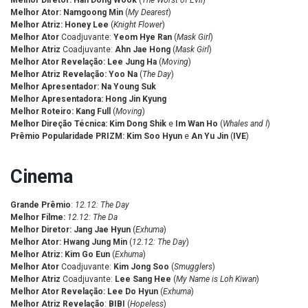
Melhor Diretor: Han Dong Wook
(
The Worst of Evil
)
Melhor Ator:
Namgoong Min
(
My Dearest
)
Melhor Atriz:
Honey Lee
(
Knight Flower
)
Melhor Ator
Coadjuvante:
Yeom Hye Ran
(
Mask Girl
)
Melhor Atriz
Coadjuvante:
Ahn Jae Hong
(
Mask Girl
)
Melhor Ator Revelação:
Lee Jung Ha
(
Moving
)
Melhor Atriz Revelação:
Yoo Na
(
The Day
)
Melhor Apresentador:
Na Young Suk
Melhor Apresentadora:
Hong Jin Kyung
Melhor Roteiro:
Kang Full
(
Moving
)
Melhor Direção Técnica:
Kim Dong Shik
e
Im Wan Ho
(
Whales and I
)
Prêmio Popularidade PRIZM:
Kim Soo Hyun
e
An Yu Jin
(
IVE
)
Cinema
Grande Prêmio
:
12.12: The Day
Melhor Filme:
12.12: The Da
Melhor Diretor:
Jang Jae Hyun
(
Exhuma
)
Melhor Ator: Hwang Jung Min
(
12.12: The Day
)
Melhor Atriz:
Kim Go Eun
(
Exhuma
)
Melhor Ator
Coadjuvante:
Kim Jong Soo
(
Smugglers
)
Melhor Atriz
Coadjuvante:
Lee Sang Hee
(
My Name is Loh Kiwan
)
Melhor Ator Revelação:
Lee Do Hyun
(
Exhuma
)
Melhor Atriz Revelação
:
BIBI
(
Hopeless
)