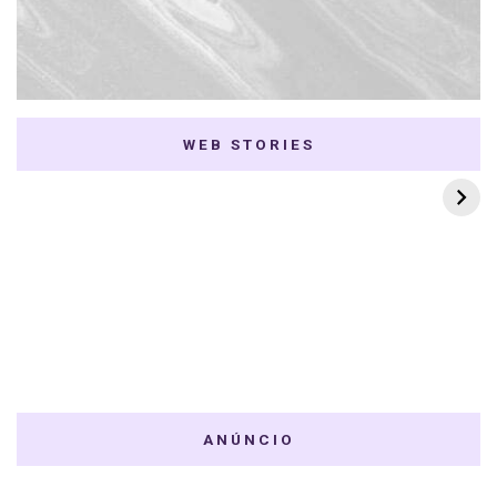
WEB STORIES
7 K-dramas Enemies
Thai Dramas com
to Lovers
First e Khaotung
ANÚNCIO