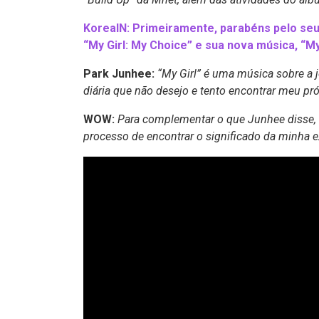
KoreaIN: Primeiramente, parabéns pelo seu
“My Girl: My Choice” e sua nova música, “My
Park Junhee:
“My Girl” é uma música sobre a
diária que não desejo e tento encontrar meu pr
WOW:
Para complementar o que Junhee disse,
processo de encontrar o significado da minha 