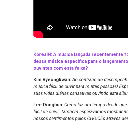
KoreaIN: A música lançada recentemente fo
dessa música específica para o lançamen
ouvintes com esta faixa?
Kim Byeongkwan:
Ao contrário do desempenho
música fácil de ouvir para muitas pessoas! Es
suas vidas diárias cansativas ouvindo este álb
Lee Donghun:
Como faz um tempo desde que e
fácil de ouvir. Também esperávamos mostrar no
nossos sentimentos pelos CHOICEs através de