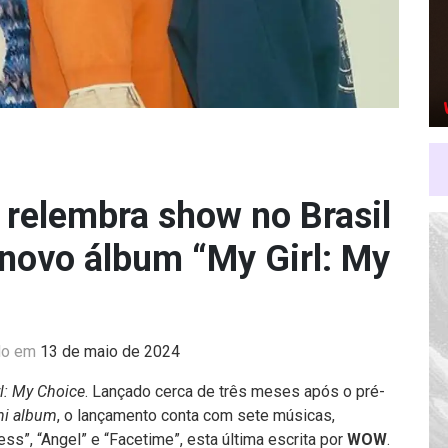
relembra show no Brasil
 novo álbum “My Girl: My
do em
13 de maio de 2024
l: My Choice
. Lançado cerca de três meses após o pré-
ini album
, o lançamento conta com sete músicas,
ess”, “Angel” e “Facetime”, esta última escrita por
WOW
.