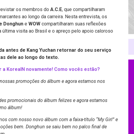
trevistar os membros do
A.C.E
, que compartilharam
rcantes ao longo da carreira. Nesta entrevista, os
e Donghun
e
WOW
compartilharam suas reflexões
última visita ao Brasil e o apreço pelo apoio caloroso
ida antes de Kang Yuchan retornar do seu serviço
tas dele ao longo do texto.
ber a KoreaIN novamente! Como vocês estão?
 nossas promoções do álbum e agora estamos nos
es promocionais do álbum felizes e agora estamos
ximo álbum!
mos com nosso novo álbum com a faixa-título “My Girl” e
moções bem. Donghun se saiu bem no palco final de
um.