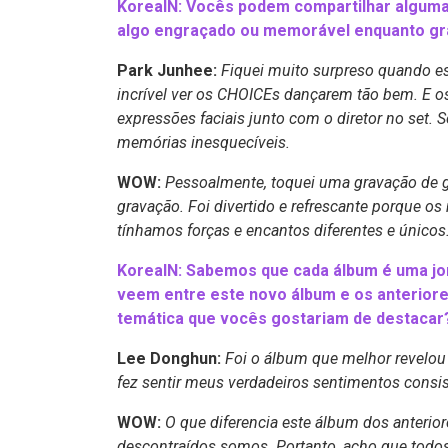
KoreaIN: Vocês podem compartilhar alguma
algo engraçado ou memorável enquanto gra
Park Junhee:
Fiquei muito surpreso quando es
incrível ver os CHOICEs dançarem tão bem. E os
expressões faciais junto com o diretor no set.
memórias inesquecíveis.
WOW:
Pessoalmente, toquei uma gravação de g
gravação. Foi divertido e refrescante porque 
tínhamos forças e encantos diferentes e únicos
KoreaIN: Sabemos que cada álbum é uma jor
veem entre este novo álbum e os anterior
temática que vocês gostariam de destacar
Lee Donghun:
Foi o álbum que melhor revelou 
fez sentir meus verdadeiros sentimentos consi
WOW:
O que diferencia este álbum dos anterior
descontraídos somos. Portanto, acho que todos