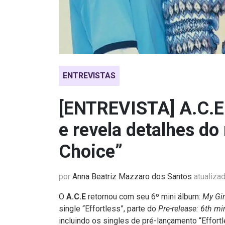
ENTREVISTAS
[ENTREVISTA] A.C.E 
e revela detalhes do
Choice”
por
Anna Beatriz Mazzaro dos Santos
atualiza
O
A.C.E
retornou com seu 6º mini álbum:
My Gir
single “Effortless”, parte do
Pre-release: 6th m
incluindo os singles de pré-lançamento “Effortl