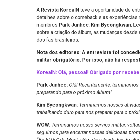
A
Revista KoreaIN
teve a oportunidade de en
detalhes sobre o comeback e as experiências ma
membros
Park Junhee
,
Kim Byeongkwan
,
Le
sobre a criação do álbum, as mudanças desde a 
dos fãs brasileiros.
Nota dos editores: A entrevista foi conced
militar obrigatório. Por isso, não há respos
KoreaIN: Olá, pessoal! Obrigado por rece
Park Junhee:
Olá! Recentemente, terminamos
preparando para o próximo álbum!
Kim Byeongkwan:
Terminamos nossas atividad
trabalhando duro para nos preparar para o pró
WOW:
Terminamos nosso serviço militar, volta
seguimos para encerrar nossas deliciosas pro
“Build Up” da Mnet, além das atividades do álb