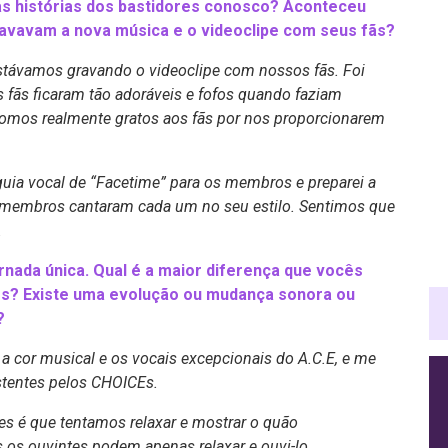
s histórias dos bastidores conosco? Aconteceu
vavam a nova música e o videoclipe com seus fãs?
távamos gravando o videoclipe com nossos fãs. Foi
 fãs ficaram tão adoráveis e fofos quando faziam
 Somos realmente gratos aos fãs por nos proporcionarem
uia vocal de “Facetime” para os membros e preparei a
os membros cantaram cada um no seu estilo. Sentimos que
.
nada única. Qual é a maior diferença que vocês
es? Existe uma evolução ou mudança sonora ou
?
a cor musical e os vocais excepcionais do A.C.E, e me
stentes pelos CHOICEs.
es é que tentamos relaxar e mostrar o quão
 os ouvintes podem apenas relaxar e ouvi-lo