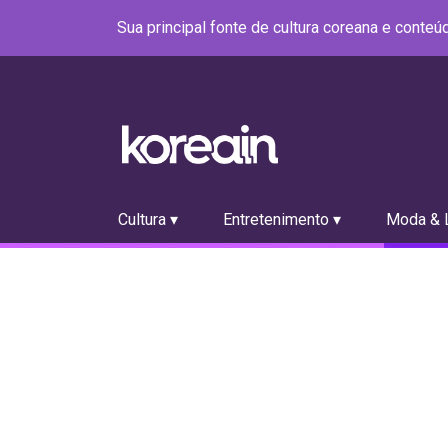
Sua principal fonte de cultura coreana e conte
Cultura ▾
Entretenimento ▾
Moda & L