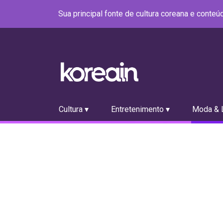
Sua principal fonte de cultura coreana e conte
Cultura ▾
Entretenimento ▾
Moda & L