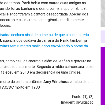
odo de tempo.
Park
bebia com outras duas amigas na
uando foi ao banheiro e demorou mais que o habitual.
ocal e encontraram a cantora desacordada. Apesar dos
 socorros e chamarem a emergência imediatamente,
depois.
rados nenhum sinal de crime ou de que a cantora teria
t
, agência que cuidava da carreira de
Park
, também já
evitassem rumores maliciosos envolvendo o nome da
ões, como células anormais além de lesões e gordura no
r causado sua morte. Segundo a mídia sul-coreana, o pai
e faleceu em 2010 em decorrência de uma cirrose.
morte da cantora britânica
Amy Winehouse
, falecida em
da
AC/DC
morto em 1980.
Fonte: (
1
), (
2
)
Imagem: divulgação