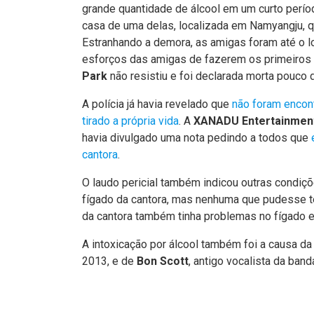
grande quantidade de álcool em um curto perí
casa de uma delas, localizada em Namyangju, q
Estranhando a demora, as amigas foram até o l
esforços das amigas de fazerem os primeiros
Park
não resistiu e foi declarada morta pouco 
A polícia já havia revelado que
não foram encont
tirado a própria vida
. A
XANADU Entertainmen
havia divulgado uma nota pedindo a todos que
cantora
.
O laudo pericial também indicou outras condiç
fígado da cantora, mas nenhuma que pudesse te
da cantora também tinha problemas no fígado 
A intoxicação por álcool também foi a causa da 
2013, e de
Bon Scott
, antigo vocalista da ban