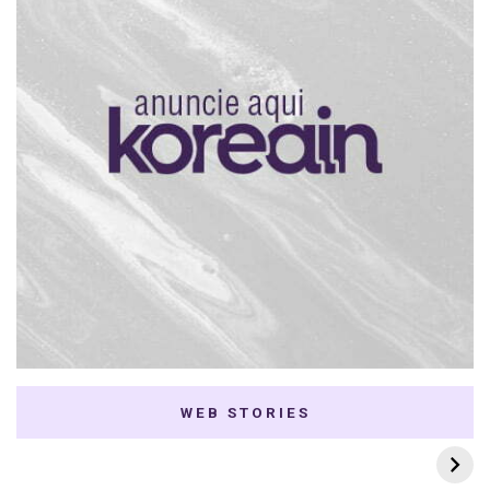
WEB STORIES
7 K-dramas Enemies
Thai Dramas com
to Lovers
First e Khaotung