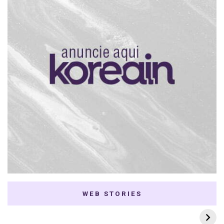
WEB STORIES
7 K-dramas Enemies
Thai Dramas com
to Lovers
First e Khaotung