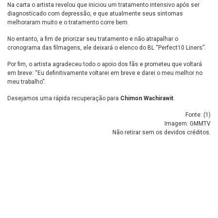
Na carta o artista revelou que iniciou um tratamento intensivo após ser
diagnosticado com depressão, e que atualmente seus sintomas
melhoraram muito e o tratamento corre bem.
No entanto, a fim de priorizar seu tratamento e não atrapalhar o
cronograma das filmagens, ele deixará o elenco do BL “Perfect10 Liners”.
Por fim, o artista agradeceu todo o apoio dos fãs e prometeu que voltará
em breve: “Eu definitivamente voltarei em breve e darei o meu melhor no
meu trabalho”.
Desejamos uma rápida recuperação para
Chimon Wachirawit
.
Fonte: (
1
)
Imagem: GMMTV
Não retirar sem os devidos créditos.