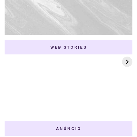
WEB STORIES
7 K-dramas Enemies
Thai Dramas com
to Lovers
First e Khaotung
ANÚNCIO