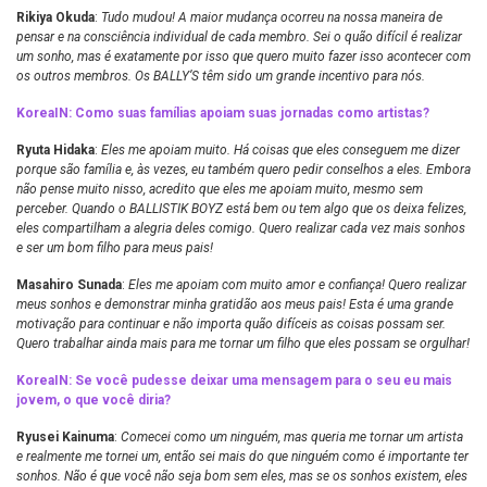
Rikiya Okuda
:
Tudo mudou! A maior mudança ocorreu na nossa maneira de
pensar e na consciência individual de cada membro. Sei o quão difícil é realizar
um sonho, mas é exatamente por isso que quero muito fazer isso acontecer com
os outros membros. Os BALLY’S têm sido um grande incentivo para nós.
KoreaIN: Como suas famílias apoiam suas jornadas como artistas?
Ryuta Hidaka
:
Eles me apoiam muito. Há coisas que eles conseguem me dizer
porque são família e, às vezes, eu também quero pedir conselhos a eles. Embora
não pense muito nisso, acredito que eles me apoiam muito, mesmo sem
perceber. Quando o BALLISTIK BOYZ está bem ou tem algo que os deixa felizes,
eles compartilham a alegria deles comigo. Quero realizar cada vez mais sonhos
e ser um bom filho para meus pais!
Masahiro Sunada
:
Eles me apoiam com muito amor e confiança! Quero realizar
meus sonhos e demonstrar minha gratidão aos meus pais! Esta é uma grande
motivação para continuar e não importa quão difíceis as coisas possam ser.
Quero trabalhar ainda mais para me tornar um filho que eles possam se orgulhar!
KoreaIN:
Se você pudesse deixar uma mensagem para o seu eu mais
jovem, o que você diria?
Ryusei Kainuma
:
Comecei como um ninguém, mas queria me tornar um artista
e realmente me tornei um, então sei mais do que ninguém como é importante ter
sonhos. Não é que você não seja bom sem eles, mas se os sonhos existem, eles