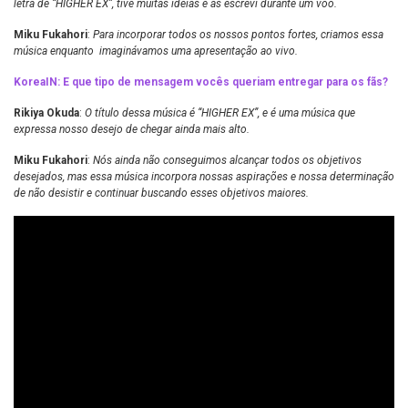
letra de “HIGHER EX”, tive muitas ideias e as escrevi durante um voo.
Miku Fukahori
:
Para incorporar todos os nossos pontos fortes, criamos essa
música enquanto imaginávamos uma apresentação ao vivo.
KoreaIN: E que tipo de mensagem vocês queriam entregar para os fãs?
Rikiya Okuda
:
O título dessa música é “HIGHER EX”, e é uma música que
expressa nosso desejo de chegar ainda mais alto.
Miku Fukahori
:
Nós ainda não conseguimos alcançar todos os objetivos
desejados, mas essa música incorpora nossas aspirações e nossa determinação
de não desistir e continuar buscando esses objetivos maiores.