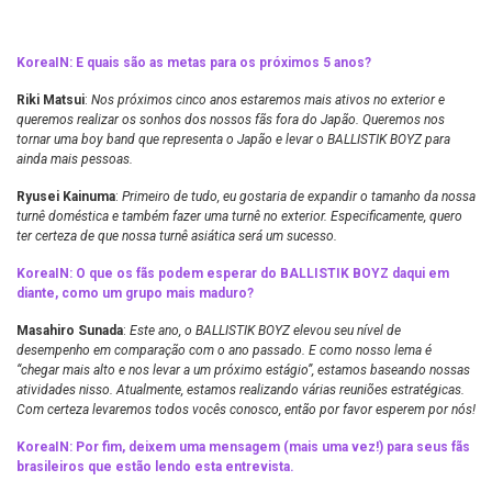
KoreaIN: E quais são as metas para os próximos 5 anos?
Riki Matsui
:
Nos próximos cinco anos estaremos mais ativos no exterior e
queremos realizar os sonhos dos nossos fãs fora do Japão. Queremos nos
tornar uma boy band que representa o Japão e levar o BALLISTIK BOYZ para
ainda mais pessoas.
Ryusei Kainuma
:
Primeiro de tudo, eu gostaria de expandir o tamanho da nossa
turnê doméstica e também fazer uma turnê no exterior. Especificamente, quero
ter certeza de que nossa turnê asiática será um sucesso.
KoreaIN: O que os fãs podem esperar do BALLISTIK BOYZ daqui em
diante, como um grupo mais maduro?
Masahiro Sunada
:
Este ano, o BALLISTIK BOYZ elevou seu nível de
desempenho em comparação com o ano passado. E como nosso lema é
“chegar mais alto e nos levar a um próximo estágio”, estamos baseando nossas
atividades nisso. Atualmente, estamos realizando várias reuniões estratégicas.
Com certeza levaremos todos vocês conosco, então por favor esperem por nós!
KoreaIN:
Por fim, deixem uma mensagem (mais uma vez!) para seus fãs
brasileiros que estão lendo esta entrevista.