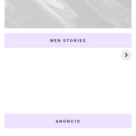
WEB STORIES
7 K-dramas Enemies
Thai Dramas com
to Lovers
First e Khaotung
ANÚNCIO