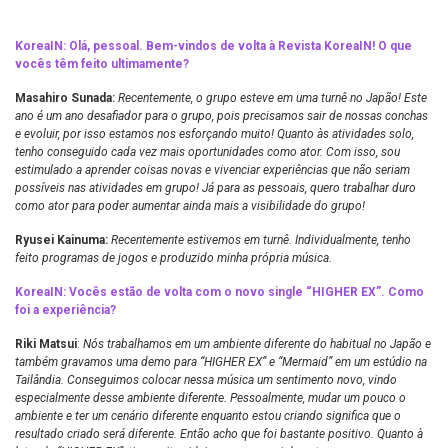
KoreaIN: Olá, pessoal. Bem-vindos de volta à Revista KoreaIN! O que
vocês têm feito ultimamente?
Masahiro Sunada:
Recentemente, o grupo esteve em uma turnê no Japão! Este
ano é um ano desafiador para o grupo, pois precisamos sair de nossas conchas
e evoluir, por isso estamos nos esforçando muito! Quanto às atividades solo,
tenho conseguido cada vez mais oportunidades como ator. Com isso, sou
estimulado a aprender coisas novas e vivenciar experiências que não seriam
possíveis nas atividades em grupo! Já para as pessoais, quero trabalhar duro
como ator para poder aumentar ainda mais a visibilidade do grupo!
Ryusei Kainuma:
Recentemente estivemos em turnê. Individualmente, tenho
feito programas de jogos e produzido minha própria música.
KoreaIN: Vocês estão de volta com o novo single “HIGHER EX”. Como
foi a experiência?
Riki Matsui
:
Nós trabalhamos em um ambiente diferente do habitual no Japão e
também gravamos uma demo para “HIGHER EX” e “Mermaid” em um estúdio na
Tailândia. Conseguimos colocar nessa música um sentimento novo, vindo
especialmente desse ambiente diferente. Pessoalmente, mudar um pouco o
ambiente e ter um cenário diferente enquanto estou criando significa que o
resultado criado será diferente. Então acho que foi bastante positivo. Quanto à