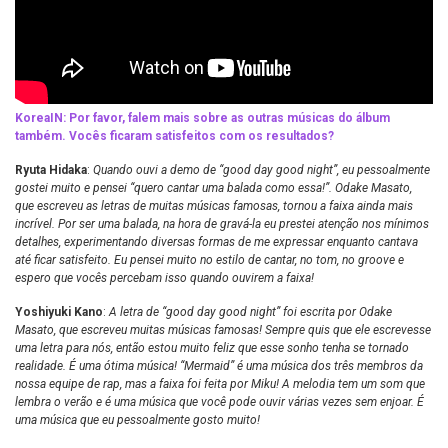
KoreaIN: Por favor, falem mais sobre as outras músicas do álbum
também. Vocês ficaram satisfeitos com os resultados?
Ryuta Hidaka
:
Quando ouvi a demo de “good day good night”, eu pessoalmente
gostei muito e pensei “quero cantar uma balada como essa!”. Odake Masato,
que escreveu as letras de muitas músicas famosas, tornou a faixa ainda mais
incrível. Por ser uma balada, na hora de gravá-la eu prestei atenção nos mínimos
detalhes, experimentando diversas formas de me expressar enquanto cantava
até ficar satisfeito. Eu pensei muito no estilo de cantar, no tom, no groove e
espero que vocês percebam isso quando ouvirem a faixa!
Yoshiyuki Kano
:
A letra de “good day good night” foi escrita por Odake
Masato, que escreveu muitas músicas famosas! Sempre quis que ele escrevesse
uma letra para nós, então estou muito feliz que esse sonho tenha se tornado
realidade. É uma ótima música! “Mermaid” é uma música dos três membros da
nossa equipe de rap, mas a faixa foi feita por Miku! A melodia tem um som que
lembra o verão e é uma música que você pode ouvir várias vezes sem enjoar. É
uma música que eu pessoalmente gosto muito!