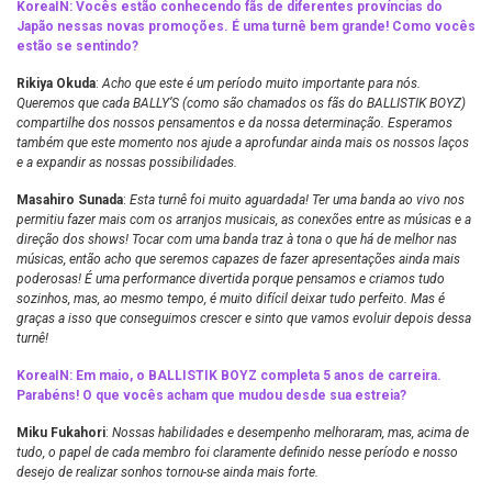
KoreaIN: Vocês estão conhecendo fãs de diferentes províncias do
Japão nessas novas promoções. É uma turnê bem grande! Como vocês
estão se sentindo?
Rikiya Okuda
:
Acho que este é um período muito importante para nós.
Queremos que cada BALLY’S (como são chamados os fãs do BALLISTIK BOYZ)
compartilhe dos nossos pensamentos e da nossa determinação. Esperamos
também que este momento nos ajude a aprofundar ainda mais os nossos laços
e a expandir as nossas possibilidades.
Masahiro Sunada
:
Esta turnê foi muito aguardada! Ter uma banda ao vivo nos
permitiu fazer mais com os arranjos musicais, as conexões entre as músicas e a
direção dos shows! Tocar com uma banda traz à tona o que há de melhor nas
músicas, então acho que seremos capazes de fazer apresentações ainda mais
poderosas! É uma performance divertida porque pensamos e criamos tudo
sozinhos, mas, ao mesmo tempo, é muito difícil deixar tudo perfeito. Mas é
graças a isso que conseguimos crescer e sinto que vamos evoluir depois dessa
turnê!
KoreaIN: Em maio, o BALLISTIK BOYZ completa 5 anos de carreira.
Parabéns! O que vocês acham que mudou desde sua estreia?
Miku Fukahori
:
Nossas habilidades e desempenho melhoraram, mas, acima de
tudo, o papel de cada membro foi claramente definido nesse período e nosso
desejo de realizar sonhos tornou-se ainda mais forte.