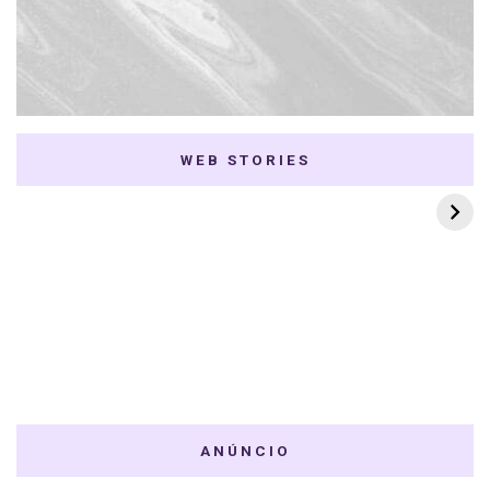
WEB STORIES
7 K-dramas Enemies
Thai Dramas com
to Lovers
First e Khaotung
ANÚNCIO