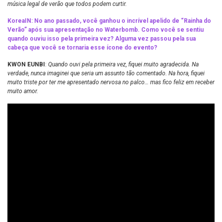
música legal de verão que todos podem curtir.
KoreaIN: No ano passado, você ganhou o incrível apelido de “Rainha do
Verão” após sua apresentação no Waterbomb. Como você se sentiu
quando ouviu isso pela primeira vez? Alguma vez passou pela sua
cabeça que você se tornaria esse ícone do evento?
KWON EUNBI
:
Quando ouvi pela primeira vez, fiquei muito agradecida. Na
verdade, nunca imaginei que seria um assunto tão comentado. Na hora, fiquei
muito triste por ter me apresentado nervosa no palco… mas fico feliz em receber
muito amor.