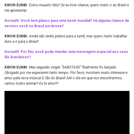
KWON EUNBI
:
Estou muuuito feliz! Se eu tiver chance, quero muito ir ao Brasil e
me apresentar.
KoreaIN: Você tem planos para uma turnê mundial? Há alguma chance de
vermos você no Brasil em breve?
KWON EUNBI
:
Ainda não tenho planos para a turnê, mas quero muito trabalhar
duro e ir para o Brasil!
KoreaIN: Por fim, você pode mandar uma mensagem especial aos seus
fãs brasileiros?
KWON EUNBI
:
Meu segundo single “SABOTAGE” finalmente foi lançado.
Obrigado por me esperarem tanto tempo. Por favor, mostrem muito interesse e
amor pela nova música! E fãs do Brasil! Até o dia em que nos encontrarmos,
vamos todos animar!! Eu te amo!!!!