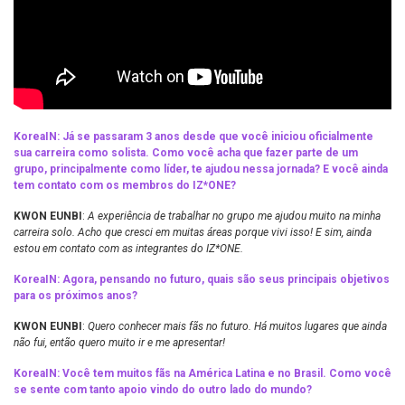
KoreaIN: Já se passaram 3 anos desde que você iniciou oficialmente
sua carreira como solista. Como você acha que fazer parte de um
grupo, principalmente como líder, te ajudou nessa jornada? E você ainda
tem contato com os membros do IZ*ONE?
KWON EUNBI
:
A experiência de trabalhar no grupo me ajudou muito na minha
carreira solo. Acho que cresci em muitas áreas porque vivi isso! E sim, ainda
estou em contato com as integrantes do IZ*ONE.
KoreaIN: Agora, pensando no futuro, quais são seus principais objetivos
para os próximos anos?
KWON EUNBI
:
Quero conhecer mais fãs no futuro. Há muitos lugares que ainda
não fui, então quero muito ir e me apresentar!
KoreaIN: Você tem muitos fãs na América Latina e no Brasil. Como você
se sente com tanto apoio vindo do outro lado do mundo?