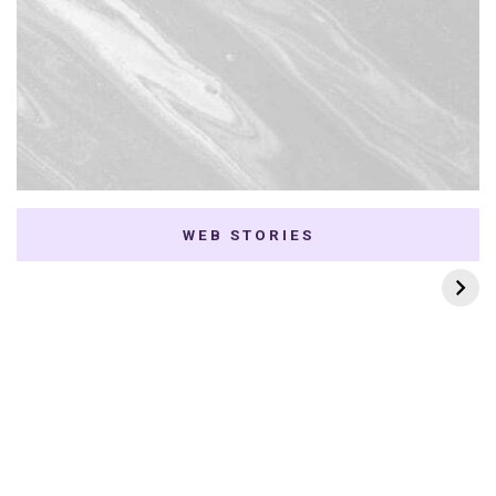
WEB STORIES
7 K-dramas Enemies
Thai Dramas com
to Lovers
First e Khaotung