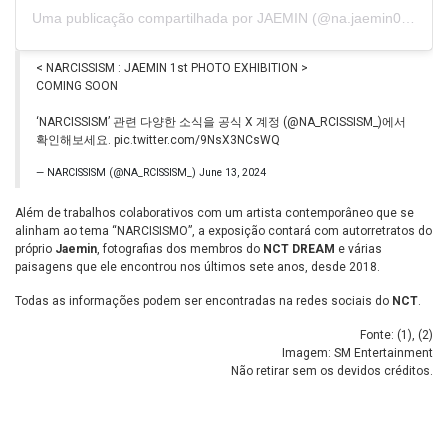
Uma publicação compartilhada por JAEMIN (@na.jaemin0813)
< NARCISSISM : JAEMIN 1st PHOTO EXHIBITION >
COMING SOON
‘NARCISSISM’ 관련 다양한 소식을 공식 X 계정 (
@NA_RCISSISM_
)에서
확인해보세요.
pic.twitter.com/9NsX3NCsWQ
— NARCISSISM (@NA_RCISSISM_)
June 13, 2024
Além de trabalhos colaborativos com um artista contemporâneo que se
alinham ao tema “NARCISISMO”, a exposição contará com autorretratos do
próprio
Jaemin
, fotografias dos membros do
NCT DREAM
e várias
paisagens que ele encontrou nos últimos sete anos, desde 2018.
Todas as informações podem ser encontradas na redes sociais do
NCT
.
Fonte: (
1
), (
2
)
Imagem: SM Entertainment
Não retirar sem os devidos créditos.