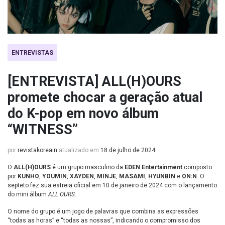
ENTREVISTAS
[ENTREVISTA] ALL(H)OURS
promete chocar a geração atual
do K-pop em novo álbum
“WITNESS”
por
revistakoreain
atualizado em
18 de julho de 2024
O
ALL(H)OURS
é um grupo masculino da
EDEN Entertainment
composto
por
KUNHO
,
YOUMIN
,
XAYDEN
,
MINJE
,
MASAMI
,
HYUNBIN
e
ON:N
. O
septeto fez sua estreia oficial em 10 de janeiro de 2024 com o lançamento
do mini álbum
ALL OURS
.
O nome do grupo é um jogo de palavras que combina as expressões
“todas as horas” e “todas as nossas”, indicando o compromisso dos