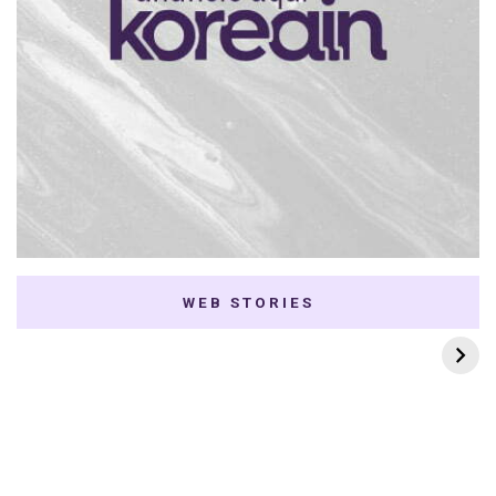
WEB STORIES
7 K-dramas Enemies
Thai Dramas com
to Lovers
First e Khaotung