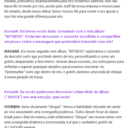
trainees, praticamos incansavelmente para nos tornarmos cantores, mas não
havia fãs torcendo por nós, exceto pelo staff da nossa empresa e nossos pais.
No entanto, desde nosso debut, temos nossos fãs para contar e nos apoiar, e
isso fez uma grande diferença para nós.
KoreaIN: Em breve vocês farão comeback com o mini álbum
“WITNESS”. Poderiam descrever o conceito escolhido e compartilhar
um pouco sobre a mensagem que pretendem transmitir com ele?
MASAMI:
Em nosso segundo mini álbum, “WITNESS”, exploramos o conceito
de descobri outro ego profundo dentro de nós, personificando-o como um
goblin, despertando a fera interior. Através desse conceito, nos esforçamos para
enfrentar e superar quaisquer desafios que possamos encontrar. Ao
“testemunhar” outro ego dentro de nós, o goblin, daremos uma onda de choque
à nossa geração de K-pop.
KoreaIN: Se vocês pudessem descrever a faixa-título do álbum
(“SHOCK”) em uma emoção, qual seria?
HYUNBIN:
Seria obviamente “choque”. Temos a habilidade chocante de cantar
ao vivo executando uma coreografia poderosa. Todos devem focar do dance
break para o final da música, onde enfatizamos “choque” nas nossas letras com
uma coreografia dinâmica e sincronizada, é aí que o verdadeiro goblin de
ALL(H)OURS emerge.