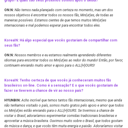
grupo? E quais são seus próximos sonhos após o debut?
ON:N:
Não temos nada planejado com certeza no momento, mas um dos
nossos objetivos é encontrar todos os nossos fãs, Min(ut)es, de todas as
maneiras possíveis. Estamos cientes de que temos muitos Min(ut)es
internacionais e mal podemos esperar para encontrar todos eles.
KoreaIN: Há algo especial que vocês gostariam de compartilhar com
seus fãs?
ON:N:
Nossos membros e eu estamos realmente aprendendo diferentes
idiomas para encontrar todos os Min(ut)es ao redor do mundo! Então, por favor,
continuem enviando muito amor e apoio para o ALL(H)OURS!
KoreaIN: Tenho certeza de que vocês já conheceram muitos fãs
brasileiros on-line. Como é a sensação? E o que vocês gostariam de
fazer se tiverem a chance de vir ao nosso país?
HYUNBIN:
Acho incrível que temos tantos fãs internacionais, mesmo que ainda
não tenhamos visitado o país, somos muito gratos pelo apoio e amor que todos
os Min(ut)es estão enviando para o ALL(H)OURS. Se tivermos a chance de
visitar o Brasil, adoraríamos experimentar comidas tradicionais brasileiras e
aproveitar a música brasileira. Ouvimos muito sobre o Brasil, que todos gostam
de música e dança, e que vocês têm muita energia e paixão. Adoraríamos visitar