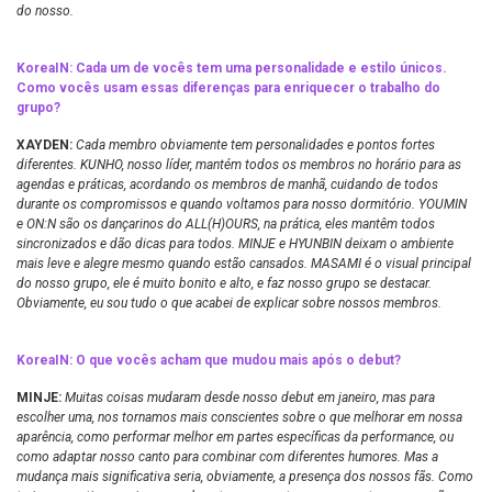
do nosso.
KoreaIN: Cada um de vocês tem uma personalidade e estilo únicos.
Como vocês usam essas diferenças para enriquecer o trabalho do
grupo?
XAYDEN:
Cada membro obviamente tem personalidades e pontos fortes
diferentes. KUNHO, nosso líder, mantém todos os membros no horário para as
agendas e práticas, acordando os membros de manhã, cuidando de todos
durante os compromissos e quando voltamos para nosso dormitório. YOUMIN
e ON:N são os dançarinos do ALL(H)OURS, na prática, eles mantêm todos
sincronizados e dão dicas para todos. MINJE e HYUNBIN deixam o ambiente
mais leve e alegre mesmo quando estão cansados. MASAMI é o visual principal
do nosso grupo, ele é muito bonito e alto, e faz nosso grupo se destacar.
Obviamente, eu sou tudo o que acabei de explicar sobre nossos membros.
KoreaIN: O que vocês acham que mudou mais após o debut?
MINJE:
Muitas coisas mudaram desde nosso debut em janeiro, mas para
escolher uma, nos tornamos mais conscientes sobre o que melhorar em nossa
aparência, como performar melhor em partes específicas da performance, ou
como adaptar nosso canto para combinar com diferentes humores. Mas a
mudança mais significativa seria, obviamente, a presença dos nossos fãs. Como