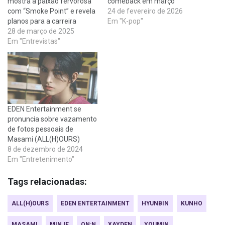
mostra a paixão fervorosa
comeback em março
com “Smoke Point” e revela
24 de fevereiro de 2026
planos para a carreira
Em "K-pop"
28 de março de 2025
Em "Entrevistas"
EDEN Entertainment se
pronuncia sobre vazamento
de fotos pessoais de
Masami (ALL(H)OURS)
8 de dezembro de 2024
Em "Entretenimento"
Tags relacionadas:
ALL(H)OURS
EDEN ENTERTAINMENT
HYUNBIN
KUNHO
MASAMI
MINJE
ON:N
XAYDEN
YOUMIN