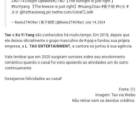
240714 Douyin Updates
#ZTAO
【The sunlight is just right 】
#XuYiyang
【The breeze is just right】
#HuangZitao
#黄子韬
#타오
#
タオ
@hztttaoswag
pic.twitter.com/UstaFZJe8I
— BaiduZTAOBar | 黄子韬吧 (@BaiduZTAOBar)
July 14, 2024
Tao
e
Xu Yi Yang
são conhecidos há muito tempo. Em 2018, depois que
ele deixou oficialmente o grupo masculino de K-pop e fundou sua própria
empresa, a
L. TAO ENTERTAINMENT
, a cantora se juntou à sua agência.
Vale lembrar que em 2020 surgiram rumores sobre seu envolvimento
romântico quando o casal foi visto apoiando as atividades um do outro
continuamente.
Desejamos felicidades ao casal!
Fonte: (
1
)
Imagem: Tao via Weibo
Não retirar sem os devidos créditos.