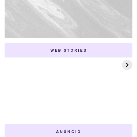
WEB STORIES
7 K-dramas Enemies
Thai Dramas com
to Lovers
First e Khaotung
ANÚNCIO