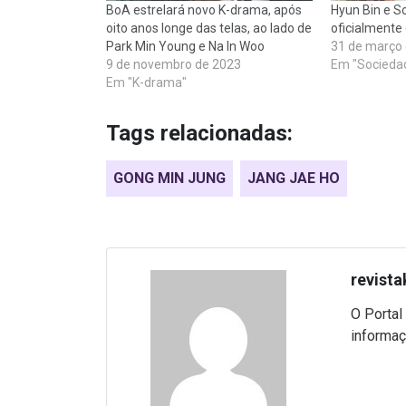
BoA estrelará novo K-drama, após
Hyun Bin e S
oito anos longe das telas, ao lado de
oficialmente
Park Min Young e Na In Woo
31 de março
9 de novembro de 2023
Em "Socieda
Em "K-drama"
Tags relacionadas:
GONG MIN JUNG
JANG JAE HO
revista
O Portal
informaç