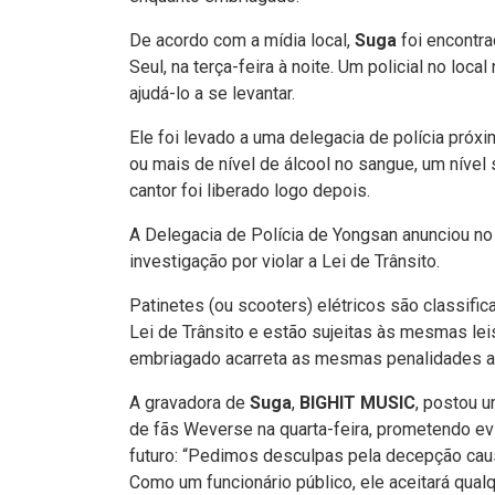
De acordo com a mídia local,
Suga
foi encontr
Seul, na terça-feira à noite. Um policial no loca
ajudá-lo a se levantar.
Ele foi levado a uma delegacia de polícia pró
ou mais de nível de álcool no sangue, um nível 
cantor foi liberado logo depois.
A Delegacia de Polícia de Yongsan anunciou 
investigação por violar a Lei de Trânsito.
Patinetes (ou scooters) elétricos são classif
Lei de Trânsito e estão sujeitas às mesmas leis
embriagado acarreta as mesmas penalidades adm
A gravadora de
Suga
,
BIGHIT MUSIC
, postou 
de fãs Weverse na quarta-feira, prometendo ev
futuro: “Pedimos desculpas pela decepção cau
Como um funcionário público, ele aceitará qualq