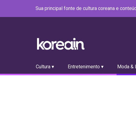
Sua principal fonte de cultura coreana e conte
Cultura ▾
Entretenimento ▾
Moda & L