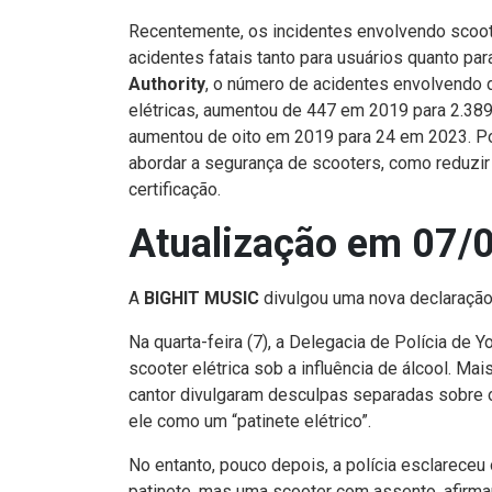
Recentemente, os incidentes envolvendo scoote
acidentes fatais tanto para usuários quanto p
Authority
, o número de acidentes envolvendo 
elétricas, aumentou de 447 em 2019 para 2.38
aumentou de oito em 2019 para 24 em 2023. Po
abordar a segurança de scooters, como reduzir
certificação.
Atualização em 07/
A
BIGHIT MUSIC
divulgou uma nova declaraçã
Na quarta-feira (7), a Delegacia de Polícia de Y
scooter elétrica sob a influência de álcool. Mai
cantor divulgaram desculpas separadas sobre o 
ele como um “patinete elétrico”.
No entanto, pouco depois, a polícia esclareceu
patinete, mas uma scooter com assento, afirman