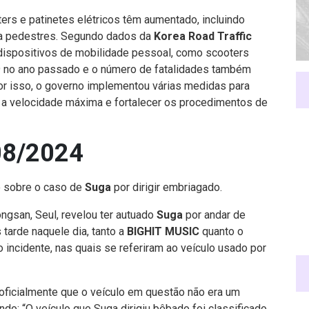
rs e patinetes elétricos têm aumentado, incluindo
ara pedestres. Segundo dados da
Korea Road Traffic
dispositivos de mobilidade pessoal, como scooters
9 no ano passado e o número de fatalidades também
r isso, o governo implementou várias medidas para
 a velocidade máxima e fortalecer os procedimentos de
08/2024
o sobre o caso de
Suga
por dirigir embriagado.
ongsan, Seul, revelou ter autuado
Suga
por andar de
s tarde naquele dia, tanto a
BIGHIT MUSIC
quanto o
incidente, nas quais se referiram ao veículo usado por
 oficialmente que o veículo em questão não era um
do: “O veículo que Suga dirigiu bêbado foi classificado