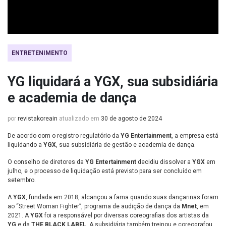
ENTRETENIMENTO
YG liquidará a YGX, sua subsidiária
e academia de dança
por
revistakoreain
atualizado em
30 de agosto de 2024
De acordo com o registro regulatório da
YG Entertainment
, a empresa está
liquidando a
YGX
, sua subsidiária de gestão e academia de dança.
O conselho de diretores da
YG Entertainment
decidiu dissolver a
YGX
em
julho, e o processo de liquidação está previsto para ser concluído em
setembro.
A
YGX
, fundada em 2018, alcançou a fama quando suas dançarinas foram
ao “Street Woman Fighter”, programa de audição de dança da
Mnet
, em
2021. A
YGX
foi a responsável por diversas coreografias dos artistas da
YG
e da
THE BLACK LABEL
. A subsidiária também treinou e coreografou