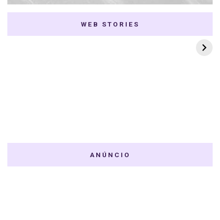
WEB STORIES
7 K-dramas Enemies
Thai Dramas com
to Lovers
First e Khaotung
ANÚNCIO