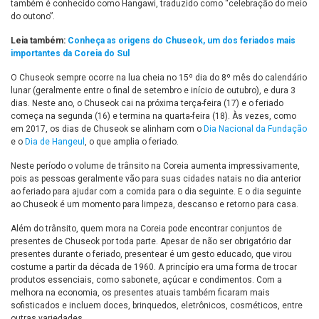
também é conhecido como Hangawi, traduzido como “celebração do meio
do outono”.
Leia também:
Conheça as origens do Chuseok, um dos feriados mais
importantes da Coreia do Sul
O Chuseok sempre ocorre na lua cheia no 15º dia do 8º mês do calendário
lunar (geralmente entre o final de setembro e início de outubro), e dura 3
dias. Neste ano, o Chuseok cai na próxima terça-feira (17) e o feriado
começa na segunda (16) e termina na quarta-feira (18). Às vezes, como
em 2017, os dias de Chuseok se alinham com o
Dia Nacional da Fundação
e o
Dia de Hangeul
, o que amplia o feriado.
Neste período o volume de trânsito na Coreia aumenta impressivamente,
pois as pessoas geralmente vão para suas cidades natais no dia anterior
ao feriado para ajudar com a comida para o dia seguinte. E o dia seguinte
ao Chuseok é um momento para limpeza, descanso e retorno para casa.
Além do trânsito, quem mora na Coreia pode encontrar conjuntos de
presentes de Chuseok por toda parte. Apesar de não ser obrigatório dar
presentes durante o feriado, presentear é um gesto educado, que virou
costume a partir da década de 1960. A princípio era uma forma de trocar
produtos essenciais, como sabonete, açúcar e condimentos. Com a
melhora na economia, os presentes atuais também ficaram mais
sofisticados e incluem doces, brinquedos, eletrônicos, cosméticos, entre
outras variedades.