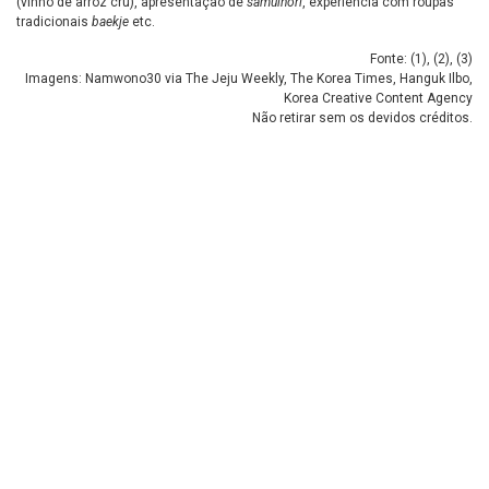
(vinho de arroz cru), apresentação de
samulnori
, experiência com roupas
tradicionais
baekje
etc.
Fonte: (
1
), (
2
), (
3
)
Imagens: Namwono30 via The Jeju Weekly, The Korea Times, Hanguk Ilbo,
Korea Creative Content Agency
Não retirar sem os devidos créditos.