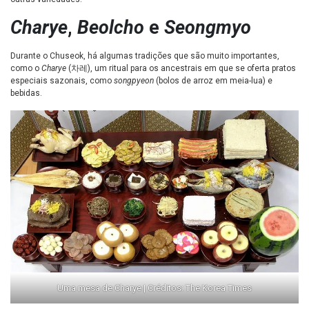
Charye
,
Beolcho
e
Seongmyo
Durante o Chuseok, há algumas tradições que são muito importantes,
como o
Charye
(차레), um ritual para os ancestrais em que se oferta pratos
especiais sazonais, como
songpyeon
(bolos de arroz em meia-lua) e
bebidas.
Uma mesa de Charye | Créditos: The Korea Times