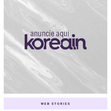
WEB STORIES
7 K-dramas Enemies
Thai Dramas com
to Lovers
First e Khaotung