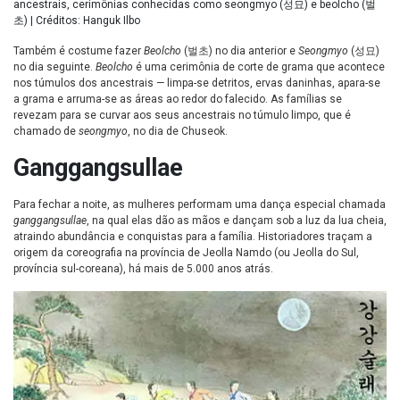
ancestrais, cerimônias conhecidas como seongmyo (성묘) e beolcho (벌
초) | Créditos: Hanguk Ilbo
Também é costume fazer
Beolcho
(벌초) no dia anterior e
Seongmyo
(성묘)
no dia seguinte.
Beolcho
é uma cerimônia de corte de grama que acontece
nos túmulos dos ancestrais — limpa-se detritos, ervas daninhas, apara-se
a grama e arruma-se as áreas ao redor do falecido. As famílias se
revezam para se curvar aos seus ancestrais no túmulo limpo, que é
chamado de
seongmyo
, no dia de Chuseok.
Ganggangsullae
Para fechar a noite, as mulheres performam uma dança especial chamada
ganggangsullae
, na qual elas dão as mãos e dançam sob a luz da lua cheia,
atraindo abundância e conquistas para a família. Historiadores traçam a
origem da coreografia na província de Jeolla Namdo (ou Jeolla do Sul,
província sul-coreana), há mais de 5.000 anos atrás.