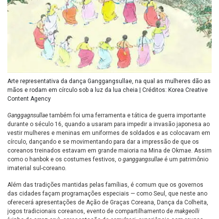
Arte representativa da dança Ganggangsullae, na qual as mulheres dão as
mãos e rodam em círculo sob a luz da lua cheia | Créditos: Korea Creative
Content Agency
Ganggagnsullae
também foi uma ferramenta e tática de guerra importante
durante o século 16, quando a usaram para impedir a invasão japonesa ao
vestir mulheres e meninas em uniformes de soldados e as colocavam em
círculo, dançando e se movimentando para dar a impressão de que os
coreanos treinados estavam em grande maioria na Mina de Okmae. Assim
como o hanbok e os costumes festivos, o
ganggangsullae
é um patrimônio
imaterial sul-coreano.
Além das tradições mantidas pelas famílias, é comum que os governos
das cidades façam programações especiais — como Seul, que neste ano
oferecerá apresentações de Ação de Graças Coreana, Dança da Colheita,
jogos tradicionais coreanos, evento de compartilhamento de
makgeolli