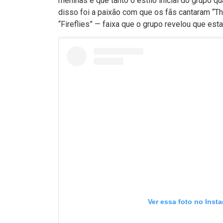
meninas e que tanto o estilo inicial do grupo 
disso foi a paixão com que os fãs cantaram “The
“Fireflies” — faixa que o grupo revelou que est
Ver essa foto no Inst