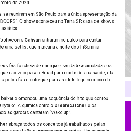
embro de 2024
os se reuniram em São Paulo para a única apresentação da
 DOORS”. O show aconteceu no Terra SP, casa de shows
asiática.
Yoohyeon
e
Gahyun
entraram no palco para cantar
 de uma setlist que marcaria a noite dos InSomnia
eus fãs foi cheia de energia e saudade acumulada dos
, que não veio para o Brasil para cuidar de sua saúde, ela
 pelos fãs e entregue para as idols logo no início do
s baixar e emendou uma sequência de hits que contou
irytale”. A química entre o
Dreamcatcher
e os
ndo as garotas cantaram “Wake up”.
cher
abraça todos os conceitos já trabalhados pelas