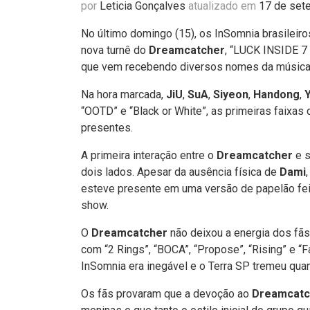
por
Leticia Gonçalves
atualizado em
17 de set
No último domingo (15), os InSomnia brasileir
nova turnê do
Dreamcatcher
, “LUCK INSIDE 7
que vem recebendo diversos nomes da música 
Na hora marcada,
JiU
,
SuA
,
Siyeon
,
Handong
,
“OOTD” e “Black or White”, as primeiras faixas
presentes.
A primeira interação entre o
Dreamcatcher
e s
dois lados. Apesar da ausência física de
Dami
esteve presente em uma versão de papelão feita
show.
O
Dreamcatcher
não deixou a energia dos fã
com “2 Rings”, “BOCA”, “Propose”, “Rising” e “Fa
InSomnia era inegável e o Terra SP tremeu qua
Os fãs provaram que a devoção ao
Dreamcat