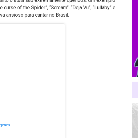
quanto o atual são extremamente queridos. Um exemplo
 curse of the Spider”, “Scream”, “Deja Vu”, “Lullaby” e
ava ansioso para cantar no Brasil.
agram