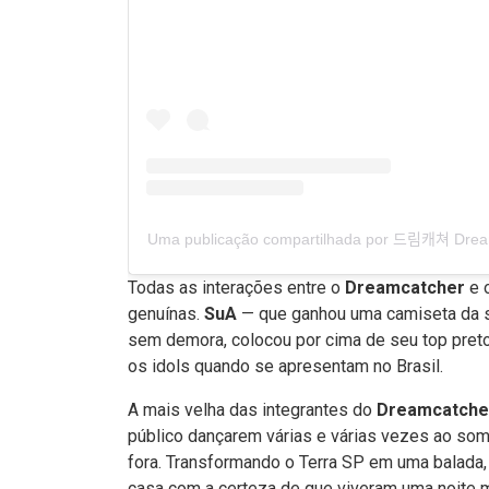
Uma publicação compartilhada por 드림캐쳐 Dr
Todas as interações entre o
Dreamcatcher
e 
genuínas.
SuA
— que ganhou uma camiseta da se
sem demora, colocou por cima de seu top preto
os idols quando se apresentam no Brasil.
A mais velha das integrantes do
Dreamcatch
público dançarem várias e várias vezes ao som
fora. Transformando o Terra SP em uma balada
casa com a certeza de que viveram uma noite 