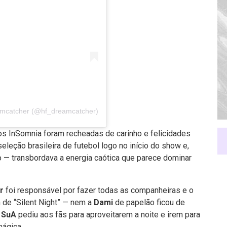
eamcatcher (@hf_dreamcatcher)
os InSomnia foram recheadas de carinho e felicidades
leção brasileira de futebol logo no início do show e,
 — transbordava a energia caótica que parece dominar
er
foi responsável por fazer todas as companheiras e o
 de “Silent Night” — nem a
Dami
de papelão ficou de
,
SuA
pediu aos fãs para aproveitarem a noite e irem para
mágica.