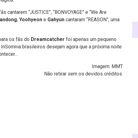
 fãs cantarem “JUSTICE”, “BONVOYAGE” e “We Are
andong
,
Yoohyeon
e
Gahyun
cantaram “REASON”, uma
.
 para os fãs do
Dreamcatcher
foi apenas um pequeno
 InSomnia brasileiros desejam agora que a próxima noite
contecer…
Imagem: MMT
Não retirar sem os devidos créditos.