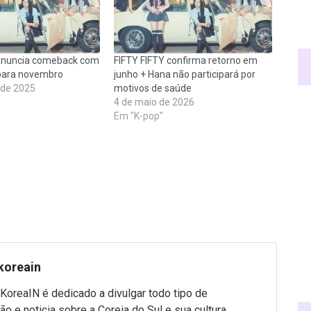
 anuncia comeback com
FIFTY FIFTY confirma retorno em
para novembro
junho + Hana não participará por
 de 2025
motivos de saúde
4 de maio de 2026
Em "K-pop"
koreain
 KoreaIN é dedicado a divulgar todo tipo de
ão e noticia sobre a Coreia do Sul e sua cultura.