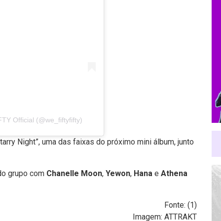
 Official (@we_fiftyfifty)
tarry Night”, uma das faixas do próximo mini álbum, junto
do grupo com
Chanelle Moon
,
Yewon
,
Hana
e
Athena
Fonte: (
1
)
Imagem: ATTRAKT