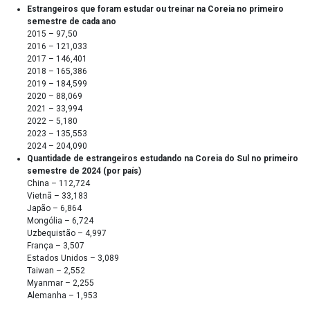
Estrangeiros que foram estudar ou treinar na Coreia no primeiro
semestre de cada ano
2015 – 97,50
2016 – 121,033
2017 – 146,401
2018 – 165,386
2019 – 184,599
2020 – 88,069
2021 – 33,994
2022 – 5,180
2023 – 135,553
2024 – 204,090
Quantidade de estrangeiros estudando na Coreia do Sul no primeiro
semestre de 2024 (por país)
China – 112,724
Vietnã – 33,183
Japão – 6,864
Mongólia – 6,724
Uzbequistão – 4,997
França – 3,507
Estados Unidos – 3,089
Taiwan – 2,552
Myanmar – 2,255
Alemanha – 1,953