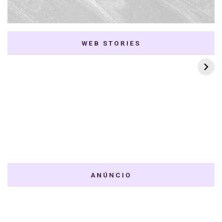
WEB STORIES
7 K-dramas Enemies
Thai Dramas com
to Lovers
First e Khaotung
ANÚNCIO