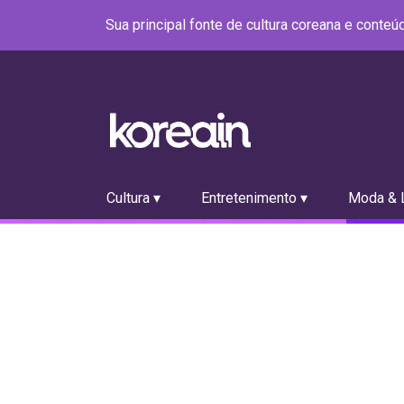
Sua principal fonte de cultura coreana e conte
Cultura ▾
Entretenimento ▾
Moda & L