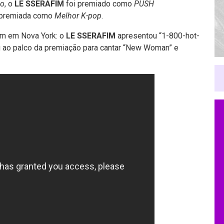
po
, o
LE SSERAFIM
foi premiado como
PUSH
 premiada como
Melhor K-pop
.
m em Nova York: o
LE SSERAFIM
apresentou “1-800-hot-
u ao palco da premiação para cantar “New Woman” e