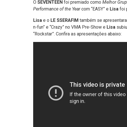
O
SEVENTEEN
foi premiado como
Melhor Gru
Performance of the Year
com “EASY” e
Lisa
foi
Lisa
e o
LE SSERAFIM
também se apresentara
n-fun” e “Crazy” no VMA Pre-Show e
Lisa
subi
“Rockstar”. Confira as apresentações abaixo: