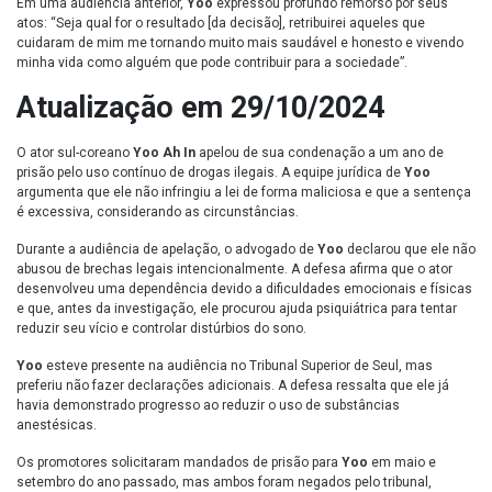
Em uma audiência anterior,
Yoo
expressou profundo remorso por seus
atos: “Seja qual for o resultado [da decisão], retribuirei aqueles que
cuidaram de mim me tornando muito mais saudável e honesto e vivendo
minha vida como alguém que pode contribuir para a sociedade”.
Atualização em 29/10/2024
O ator sul-coreano
Yoo Ah In
apelou de sua condenação a um ano de
prisão pelo uso contínuo de drogas ilegais. A equipe jurídica de
Yoo
argumenta que ele não infringiu a lei de forma maliciosa e que a sentença
é excessiva, considerando as circunstâncias.
Durante a audiência de apelação, o advogado de
Yoo
declarou que ele não
abusou de brechas legais intencionalmente. A defesa afirma que o ator
desenvolveu uma dependência devido a dificuldades emocionais e físicas
e que, antes da investigação, ele procurou ajuda psiquiátrica para tentar
reduzir seu vício e controlar distúrbios do sono.
Yoo
esteve presente na audiência no Tribunal Superior de Seul, mas
preferiu não fazer declarações adicionais. A defesa ressalta que ele já
havia demonstrado progresso ao reduzir o uso de substâncias
anestésicas.
Os promotores solicitaram mandados de prisão para
Yoo
em maio e
setembro do ano passado, mas ambos foram negados pelo tribunal,