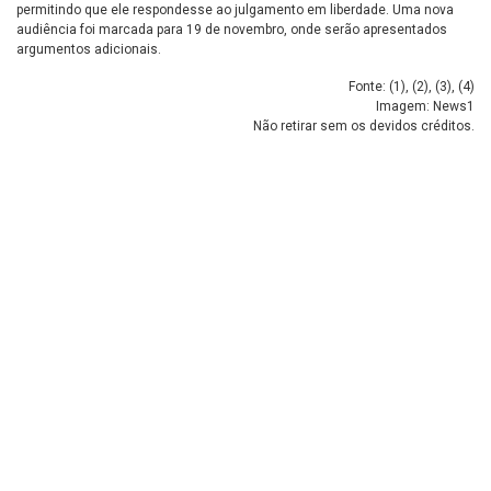
permitindo que ele respondesse ao julgamento em liberdade. Uma nova
audiência foi marcada para 19 de novembro, onde serão apresentados
argumentos adicionais.
Fonte: (
1
), (
2
), (
3
), (
4
)
Imagem: News1
Não retirar sem os devidos créditos.