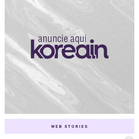
WEB STORIES
7 K-dramas Enemies
Thai Dramas com
to Lovers
First e Khaotung