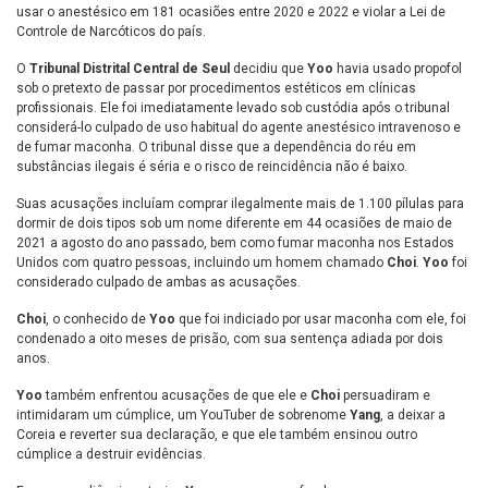
usar o anestésico em 181 ocasiões entre 2020 e 2022 e violar a Lei de
Controle de Narcóticos do país.
O
Tribunal Distrital Central de Seul
decidiu que
Yoo
havia usado propofol
sob o pretexto de passar por procedimentos estéticos em clínicas
profissionais. Ele foi imediatamente levado sob custódia após o tribunal
considerá-lo culpado de uso habitual do agente anestésico intravenoso e
de fumar maconha. O tribunal disse que a dependência do réu em
substâncias ilegais é séria e o risco de reincidência não é baixo.
Suas acusações incluíam comprar ilegalmente mais de 1.100 pílulas para
dormir de dois tipos sob um nome diferente em 44 ocasiões de maio de
2021 a agosto do ano passado, bem como fumar maconha nos Estados
Unidos com quatro pessoas, incluindo um homem chamado
Choi
.
Yoo
foi
considerado culpado de ambas as acusações.
Choi
, o conhecido de
Yoo
que foi indiciado por usar maconha com ele, foi
condenado a oito meses de prisão, com sua sentença adiada por dois
anos.
Yoo
também enfrentou acusações de que ele e
Choi
persuadiram e
intimidaram um cúmplice, um YouTuber de sobrenome
Yang
, a deixar a
Coreia e reverter sua declaração, e que ele também ensinou outro
cúmplice a destruir evidências.