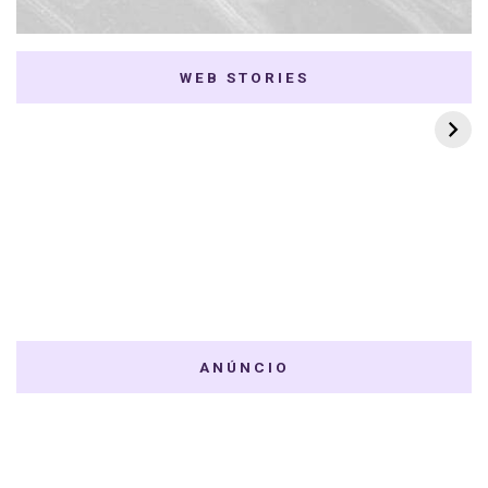
WEB STORIES
7 K-dramas Enemies
Thai Dramas com
to Lovers
First e Khaotung
ANÚNCIO