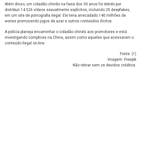
Além disso, um cidadão chinês na faixa dos 30 anos foi detido por
distribuir 14.526 vídeos sexualmente explícitos, incluindo 20 deepfakes,
em um site de pornografia ilegal. Ele teria arrecadado 140 milhões de
wones promovendo jogos de azar e outros conteúdos ilícitos.
A polícia planeja encaminhar o cidadão chinês aos promotores e está
investigando cúmplices na China, assim como aqueles que acessaram o
conteúdo ilegal on-line.
Fonte: (
1
)
Imagem: Freepik
Não retirar sem os devidos créditos.