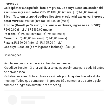
Ingressos
Gold (pôster autografado, foto em grupo, GoodBye Session, credencial
exclusiva, ingresso setor VIP):
R$1890,00 (inteira) | R$945,00 (meia)
Silver (foto em grupo, GoodBye Session, credencial exclusiva, ingresso
setor VIP):
R$1490,00 (inteira) | R$745,00 (meia)
Bronze (GoodBye Session, credencial exclusiva, ingresso setor VIP):
R$990,00 (inteira) | R$495,00 (meia)
Poltrona:
R$590,00 (inteira) | R$295,00 (meia)
Camarote:
R$680,00 (inteira) | R$340,00 (meia)
Plateia:
R$390,00 (inteira) | R$195,00 (meia)
GoodBye Session (sem ingresso incluso):
R$300,00
Observações:
*A foto em grupo acontecerá antes do fan meeting.
*GoodBye Session: O ator vai dizer tchau pessoalmente para cada fã antes
de deixar o local.
*Foto Instantânea: Foto exclusiva assinada por
Jung Hae In
no dia do fan
meeting. Todos que comprarem ingressos irão concorrer ao sorteio pelo
número do ingresso durante o fan meeting.