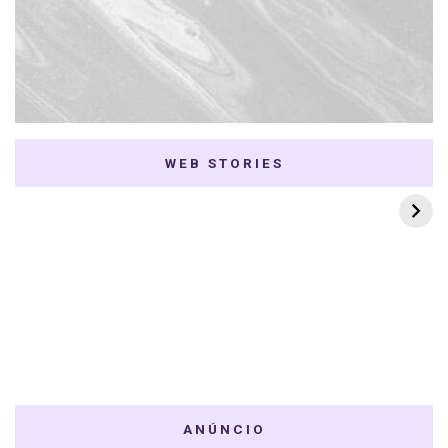
WEB STORIES
7 K-dramas Enemies
Thai Dramas com
to Lovers
First e Khaotung
ANÚNCIO