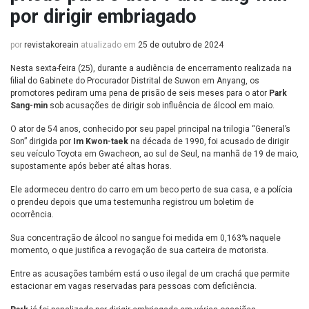
por dirigir embriagado
por
revistakoreain
atualizado em
25 de outubro de 2024
Nesta sexta-feira (25), durante a audiência de encerramento realizada na
filial do Gabinete do Procurador Distrital de Suwon em Anyang, os
promotores pediram uma pena de prisão de seis meses para o ator
Park
Sang-min
sob acusações de dirigir sob influência de álcool em maio.
O ator de 54 anos, conhecido por seu papel principal na trilogia “General’s
Son” dirigida por
Im Kwon-taek
na década de 1990, foi acusado de dirigir
seu veículo Toyota em Gwacheon, ao sul de Seul, na manhã de 19 de maio,
supostamente após beber até altas horas.
Ele adormeceu dentro do carro em um beco perto de sua casa, e a polícia
o prendeu depois que uma testemunha registrou um boletim de
ocorrência.
Sua concentração de álcool no sangue foi medida em 0,163% naquele
momento, o que justifica a revogação de sua carteira de motorista.
Entre as acusações também está o uso ilegal de um crachá que permite
estacionar em vagas reservadas para pessoas com deficiência.