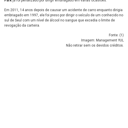
Park
já foi penalizado por dirigir embriagado em várias ocasiões.
Em 2011, 14 anos depois de causar um acidente de carro enquanto dirigia
embriagado em 1997, ele foi preso por dirigir o veículo de um conhecido no
sul de Seul com um nível de álcool no sangue que excedia o limite de
revogação da carteira.
Fonte: (
1
)
Imagem: Management YUL
Não retirar sem os devidos créditos.