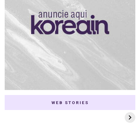
WEB STORIES
7 K-dramas Enemies
Thai Dramas com
to Lovers
First e Khaotung