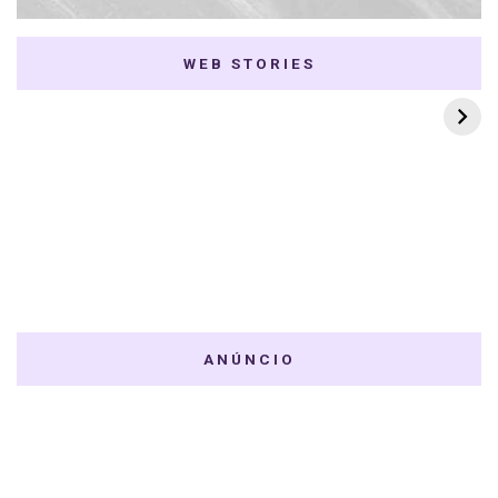
WEB STORIES
7 K-dramas Enemies
Thai Dramas com
to Lovers
First e Khaotung
ANÚNCIO