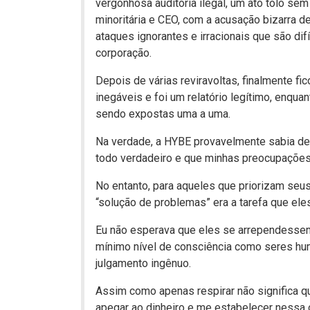
vergonhosa auditoria ilegal, um ato tolo se
minoritária e CEO, com a acusação bizarra d
ataques ignorantes e irracionais que são di
corporação.
Depois de várias reviravoltas, finalmente f
inegáveis ​​e foi um relatório legítimo, enqu
sendo expostas uma a uma.
Na verdade, a HYBE provavelmente sabia des
todo verdadeiro e que minhas preocupações
No entanto, para aqueles que priorizam seus
“solução de problemas” era a tarefa que eles
Eu não esperava que eles se arrependessem
mínimo nível de consciência como seres hum
julgamento ingênuo.
Assim como apenas respirar não significa q
apegar ao dinheiro e me estabelecer nessa 