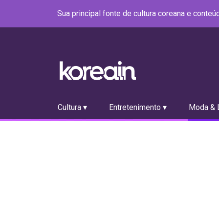
Sua principal fonte de cultura coreana e conte
Cultura ▾
Entretenimento ▾
Moda & L