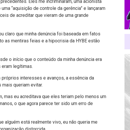
m precedentes. Eles me incriminaram, uma acionista
e uma “aquisição de controle da gerência” e lançaram
fíceis de acreditar que vieram de uma grande
icou claro que minha denúncia foi baseada em fatos
anto as mentiras feias e a hipocrisia da HYBE estão
de o início que o conteúdo da minha denúncia era
 eram legítimas.
 próprios interesses e avanços, a essência da
 mais queriam evitar.
, mas eu acreditava que eles teriam pelo menos um
anos, o que agora parece ter sido um erro de
ue alguém está realmente vivo, eu não queria me
organização distorcida.