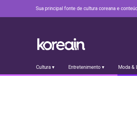
Sua principal fonte de cultura coreana e conte
Cultura ▾
Entretenimento ▾
Moda & L