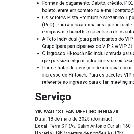
Formas de pagamento: Débito, crédito, PIX.
boleto, entre em contato no e-mail
contato@
Os setores Pista Premium e Mezanino 1 po
(PcD). Para acessar essa área, participant
comprovar o benefício na entrada do evento
A Foto Individual (para participantes do VIP
Grupo (para participantes do VIP 2 e VIP 3) 
O ingresso Hi-touch não inclui entrada para
que possuam algum outro ingresso ou pacot
Por se tratar de serviços de interação com o
ingresso de Hi-touch. Para os pacotes VIP, 
referente ao ingresso para o fan meeting in
Serviço
YIN WAR 1ST FAN MEETING IN BRAZIL
Data:
18 de maio de 2025 (domingo)
Local:
Terra SP (Av. Salim Antônio Curiati, 16
Horário:
19h (abertura de portões às 17h)