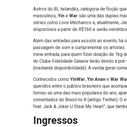
Astros do BL tailandês, categoria de ficção q
masculinos,
Yin
e
War
são uma das duplas mai
séries como
Love Mechanics
e, atualmente,
Ja
disponíveis a partir de R$160 e serão vendidos
Além das entradas para assistir ao evento, há o
passagem de som e cumprimentar os artistas. 
meia-entrada, para quem fizer doação de 1kg de
do Clube Fidelidade Galaxie terão direito à pr
(mediante disponibilidade). A venda geral come
Conhecidos como
YinWar
,
Yin Anan
e
War Wa
queridos entre o público brasileiro que acompa
tornou-se uma das mais populares do ano, apa
comentados do Brasil no X (antigo Twitter). O e
feat. Jack & Joker U Steal My Heart”, que tamb
Ingressos