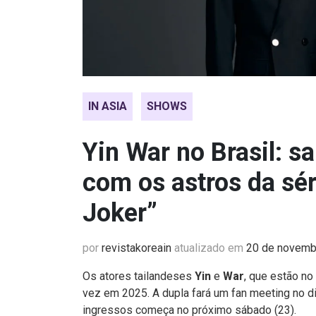
IN ASIA
SHOWS
Yin War no Brasil: s
com os astros da sér
Joker”
por
revistakoreain
atualizado em
20 de novemb
Os atores tailandeses
Yin
e
War
, que estão no
vez em 2025. A dupla fará um fan meeting no di
ingressos começa no próximo sábado (23).