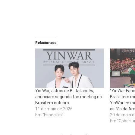
Relacionado
Yin War, astros de BL tailandês,
“YinWar Fanme
anunciam segundo fan meeting no
Brasil tem mu
Brasil em outubro
YinWar em p
11 de maio de 2026
os fãs da Am
Em "Especiais"
20 de maio d
Em "Cobertur