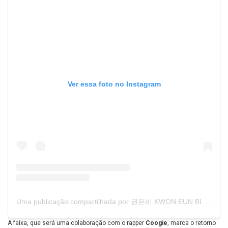
Ver essa foto no Instagram
Uma publicação compartilhada por 권은비 KWON EUN BI (@official_kwon.eunbi)
A faixa, que será uma colaboração com o rapper
Coogie
, marca o retorno