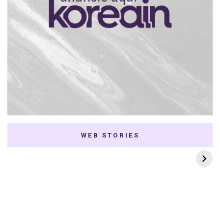
WEB STORIES
7 K-dramas Enemies
Thai Dramas com
to Lovers
First e Khaotung