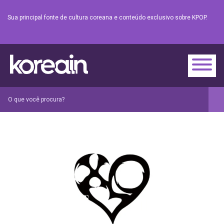
Sua principal fonte de cultura coreana e conteúdo exclusivo sobre KPOP.