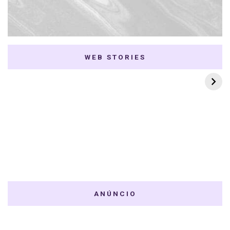
WEB STORIES
7 K-dramas Enemies
Thai Dramas com
to Lovers
First e Khaotung
ANÚNCIO