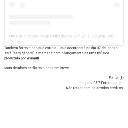
Uma publicação compartilhada por 257 엔터테인먼트 (@25.7entertainment)
Também foi revelado que estreia – que acontecerá no dia 07 de janeiro –
será “sem gênero”, e marcada com o lançamento de uma música
produzida por
Wumuti
.
Mais detalhes serão revelados em breve.
Fonte: (
1
)
Imagem: 25.7 Entertainment
Não retirar sem os devidos créditos.