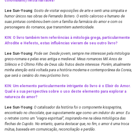
colombiano) nesta narrativa?
Lee Sun-Young
:
Gosto de visitar exposições de arte e senti uma simpatia e
humor únicos nas obras de Fernando Botero. O estilo caloroso e humano de
suas pinturas combinou bem com a família da farmácia do amor e com os
personagens do romance, que transmitem autenticidade.
KIN: O livro também tem referências à mitologia grega, particularmente
Afrodite e Hefesto, estas influências vieram de seu outro livro?
Lee Sun-Young
:
Pode ser. Desde jovem, sempre me interessei pela mitologia
greco-romana e pelas eras antiga e medieval. Meus romances Mil Anos de
Silêncio e O Último Filho de Deus são frutos deste interesse. Porém, atualmente
minha atenção está voltada para a história moderna e contemporânea da Coreia,
que será o cenário do meu próximo livro.
KIN: Um elemento particularmente intrigante do livro é o Elixir do Amor.
Qual é a sua perspectiva sobre o uso deste elemento para explorar a
natureza do amor?
Lee Sun-Young
:
O catalisador da história foi o componente kisspeptina,
encontrado no chocolate, que supostamente age como um indutor do amor. Eu
o retratei como um “viagra espiritual”, inspirando-me na ideia mitológica das
flechas de Cupido. No entanto, queria destacar que, no fim, o amor é uma troca
mútua, baseada em comunicação, reconciliação e perdão.