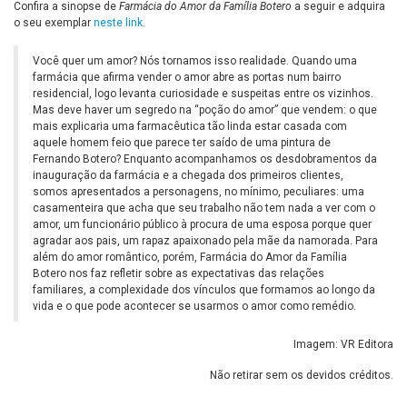
Confira a sinopse de
Farmácia do Amor da Família Botero
a seguir e adquira
o seu exemplar
neste link
.
Você quer um amor? Nós tornamos isso realidade. Quando uma
farmácia que afirma vender o amor abre as portas num bairro
residencial, logo levanta curiosidade e suspeitas entre os vizinhos.
Mas deve haver um segredo na “poção do amor” que vendem: o que
mais explicaria uma farmacêutica tão linda estar casada com
aquele homem feio que parece ter saído de uma pintura de
Fernando Botero? Enquanto acompanhamos os desdobramentos da
inauguração da farmácia e a chegada dos primeiros clientes,
somos apresentados a personagens, no mínimo, peculiares: uma
casamenteira que acha que seu trabalho não tem nada a ver com o
amor, um funcionário público à procura de uma esposa porque quer
agradar aos pais, um rapaz apaixonado pela mãe da namorada. Para
além do amor romântico, porém, Farmácia do Amor da Família
Botero nos faz refletir sobre as expectativas das relações
familiares, a complexidade dos vínculos que formamos ao longo da
vida e o que pode acontecer se usarmos o amor como remédio.
Imagem: VR Editora
Não retirar sem os devidos créditos.