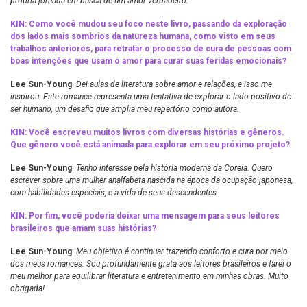
própria jornada em busca de um amor verdadeiro.
KIN: Como você mudou seu foco neste livro, passando da exploração
dos lados mais sombrios da natureza humana, como visto em seus
trabalhos anteriores, para retratar o processo de cura de pessoas com
boas intenções que usam o amor para curar suas feridas emocionais?
Lee Sun-Young
:
Dei aulas de literatura sobre amor e relações, e isso me
inspirou. Este romance representa uma tentativa de explorar o lado positivo do
ser humano, um desafio que amplia meu repertório como autora.
KIN: Você escreveu muitos livros com diversas histórias e gêneros.
Que gênero você está animada para explorar em seu próximo projeto?
Lee Sun-Young
:
Tenho interesse pela história moderna da Coreia. Quero
escrever sobre uma mulher analfabeta nascida na época da ocupação japonesa,
com habilidades especiais, e a vida de seus descendentes.
KIN: Por fim, você poderia deixar uma mensagem para seus leitores
brasileiros que amam suas histórias?
Lee Sun-Young
:
Meu objetivo é continuar trazendo conforto e cura por meio
dos meus romances. Sou profundamente grata aos leitores brasileiros e farei o
meu melhor para equilibrar literatura e entretenimento em minhas obras. Muito
obrigada!