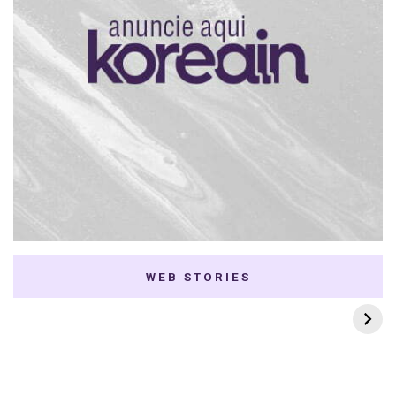
WEB STORIES
7 K-dramas Enemies
Thai Dramas com
to Lovers
First e Khaotung