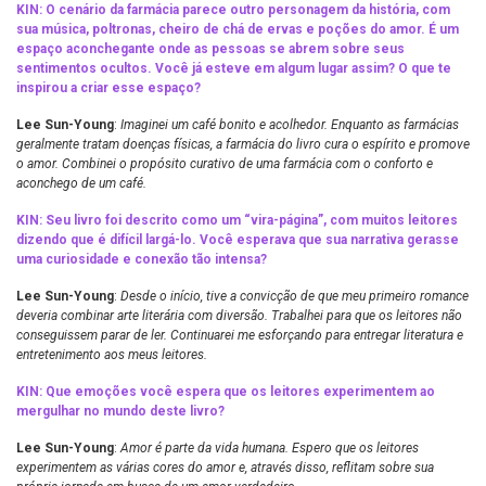
KIN: O cenário da farmácia parece outro personagem da história, com
sua música, poltronas, cheiro de chá de ervas e poções do amor. É um
espaço aconchegante onde as pessoas se abrem sobre seus
sentimentos ocultos. Você já esteve em algum lugar assim? O que te
inspirou a criar esse espaço?
Lee Sun-Young
:
Imaginei um café bonito e acolhedor. Enquanto as farmácias
geralmente tratam doenças físicas, a farmácia do livro cura o espírito e promove
o amor. Combinei o propósito curativo de uma farmácia com o conforto e
aconchego de um café.
KIN: Seu livro foi descrito como um “vira-página”, com muitos leitores
dizendo que é difícil largá-lo. Você esperava que sua narrativa gerasse
uma curiosidade e conexão tão intensa?
Lee Sun-Young
:
Desde o início, tive a convicção de que meu primeiro romance
deveria combinar arte literária com diversão. Trabalhei para que os leitores não
conseguissem parar de ler. Continuarei me esforçando para entregar literatura e
entretenimento aos meus leitores.
KIN: Que emoções você espera que os leitores experimentem ao
mergulhar no mundo deste livro?
Lee Sun-Young
:
Amor é parte da vida humana. Espero que os leitores
experimentem as várias cores do amor e, através disso, reflitam sobre sua