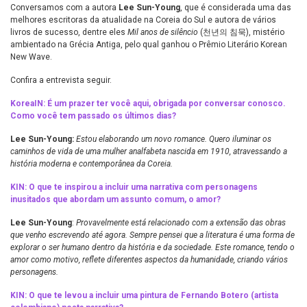
Conversamos com a autora
Lee Sun-Young
, que é considerada uma das
melhores escritoras da atualidade na Coreia do Sul e autora de vários
livros de sucesso, dentre eles
Mil anos de silêncio
(천년의 침묵), mistério
ambientado na Grécia Antiga, pelo qual ganhou o Prêmio Literário Korean
New Wave.
Confira a entrevista seguir.
KoreaIN: É um prazer ter você aqui, obrigada por conversar conosco.
Como você tem passado os últimos dias?
Lee Sun-Young:
Estou elaborando um novo romance. Quero iluminar os
caminhos de vida de uma mulher analfabeta nascida em 1910, atravessando a
história moderna e contemporânea da Coreia.
KIN: O que te inspirou a incluir uma narrativa com personagens
inusitados que abordam um assunto comum, o amor?
Lee Sun-Young
:
Provavelmente está relacionado com a extensão das obras
que venho escrevendo até agora. Sempre pensei que a literatura é uma forma de
explorar o ser humano dentro da história e da sociedade. Este romance, tendo o
amor como motivo, reflete diferentes aspectos da humanidade, criando vários
personagens.
KIN: O que te levou a incluir uma pintura de Fernando Botero (artista