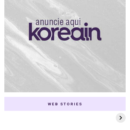
WEB STORIES
7 K-dramas Enemies
Thai Dramas com
to Lovers
First e Khaotung