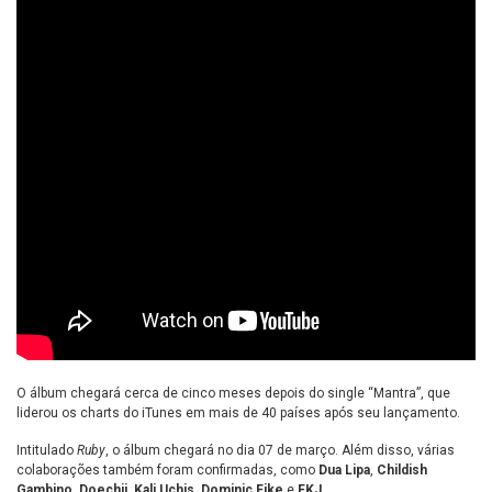
O álbum chegará cerca de cinco meses depois do single “Mantra”, que
liderou os charts do iTunes em mais de 40 países após seu lançamento.
Intitulado
Ruby
, o álbum chegará no dia 07 de março. Além disso, várias
colaborações também foram confirmadas, como
Dua Lipa
,
Childish
Gambino
,
Doechii
,
Kali Uchis
,
Dominic Fike
e
FKJ
.